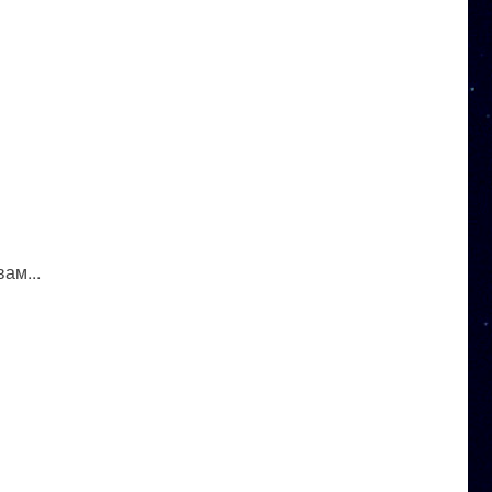
ам...