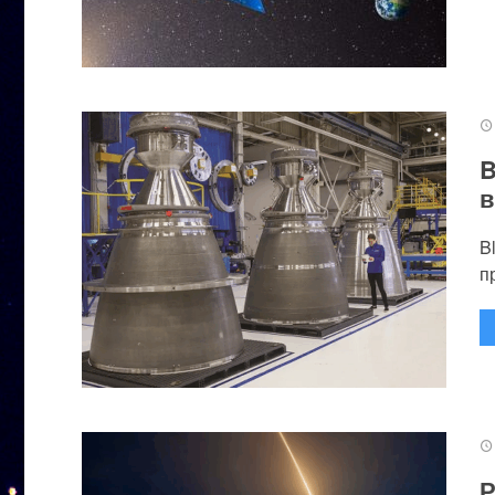
B
в
B
п
Р