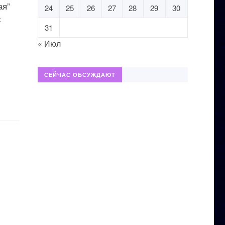
ая”
24
25
26
27
28
29
30
с
31
« Июл
СЕЙЧАС ОБСУЖДАЮТ