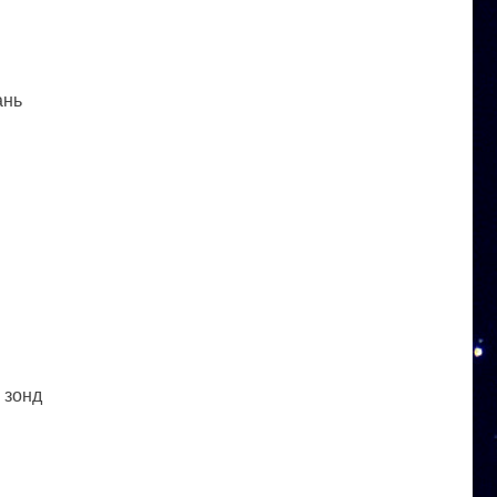
ань
 зонд