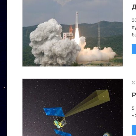
Д
3
п
бы
Р
5
«