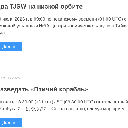
ва TJSW на низкой орбите
0 июля 2026 г. в 09:00 по пекинскому времени (01:00 UTC) с
усковой установки №9A Центра космических запусков Тайю
л...
Далее
06.08.2026
азведать «Птичий корабль»
 июля в 18:30:00 (+/-1 сек) JST (09:30:00 UTC) межпланетный
Хаябуса-2» (はやぶさ2, «Сокол-сапсан»), следуя маршруту...
Далее