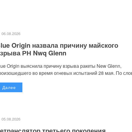
06.08.2026
lue Origin назвала причину майского
зрыва РН Nwq Glenn
lue Origin выяснила причину взрыва ракеты New Glenn,
роизошедшего во время огневых испытаний 28 мая. По слов
Далее
05.08.2026
етранслятор третьего поколения