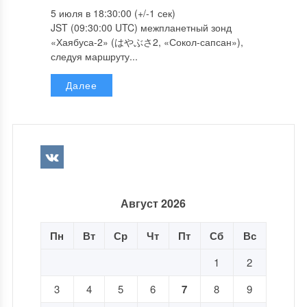
5 июля в 18:30:00 (+/-1 сек)
JST (09:30:00 UTC) межпланетный зонд
«Хаябуса-2» (はやぶさ2, «Сокол-сапсан»),
следуя маршруту...
Далее
Август 2026
Пн
Вт
Ср
Чт
Пт
Сб
Вс
1
2
3
4
5
6
7
8
9