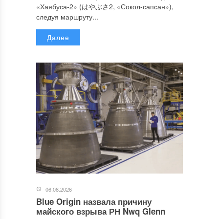
«Хаябуса-2» (はやぶさ2, «Сокол-сапсан»),
следуя маршруту...
Далее
06.08.2026
Blue Origin назвала причину
майского взрыва РН Nwq Glenn