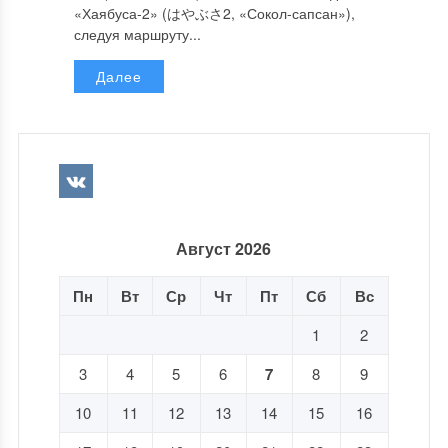
«Хаябуса-2» (はやぶさ2, «Сокол-сапсан»),
следуя маршруту...
Далее
Август 2026
Пн
Вт
Ср
Чт
Пт
Сб
Вс
1
2
3
4
5
6
7
8
9
10
11
12
13
14
15
16