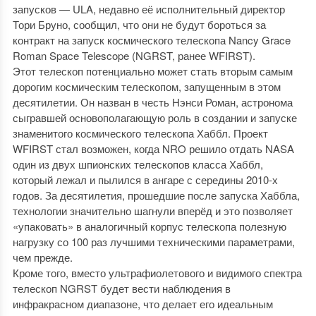
запусков — ULA, недавно её исполнительный директор
Тори Бруно, сообщил, что они не будут бороться за
контракт на запуск космического телескопа Nancy Grace
Roman Space Telescope (NGRST, ранее WFIRST).
Этот телескоп потенциально может стать вторым самым
дорогим космическим телескопом, запущенным в этом
десятилетии. Он назван в честь Нэнси Роман, астронома
сыгравшей основополагающую роль в создании и запуске
знаменитого космического телескопа Хаббл. Проект
WFIRST стал возможен, когда NRO решило отдать NASA
один из двух шпионских телескопов класса Хаббл,
который лежал и пылился в ангаре с середины 2010-х
годов. За десятилетия, прошедшие после запуска Хаббла,
технологии значительно шагнули вперёд и это позволяет
«упаковать» в аналогичный корпус телескопа полезную
нагрузку со 100 раз лучшими техническими параметрами,
чем прежде.
Кроме того, вместо ультрафиолетового и видимого спектра
телескоп NGRST будет вести наблюдения в
инфракрасном диапазоне, что делает его идеальным