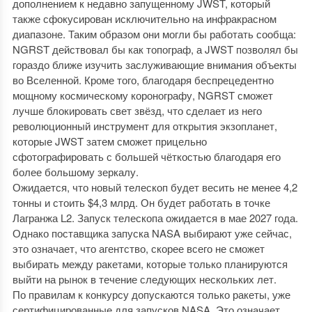
дополнением к недавно запущенному JWST, который
также сфокусирован исключительно на инфракрасном
диапазоне. Таким образом они могли бы работать сообща:
NGRST действовал бы как топограф, а JWST позволял бы
гораздо ближе изучить заслуживающие внимания объекты
во Вселенной. Кроме того, благодаря беспрецедентно
мощному космическому коронографу, NGRST сможет
лучше блокировать свет звёзд, что сделает из него
революционный инструмент для открытия экзопланет,
которые JWST затем сможет прицельно
сфотографировать с большей чёткостью благодаря его
более большому зеркалу.
Ожидается, что новый телескоп будет весить не менее 4,2
тонны и стоить $4,3 млрд. Он будет работать в точке
Лагранжа L2. Запуск телескопа ожидается в мае 2027 года.
Однако поставщика запуска NASA выбирают уже сейчас,
это означает, что агентство, скорее всего не сможет
выбирать между ракетами, которые только планируются
выйти на рынок в течение следующих нескольких лет.
По правилам к конкурсу допускаются только ракеты, уже
сертифицированные для запусков NASA. Это означает,