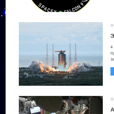
Э
4
п
за
А