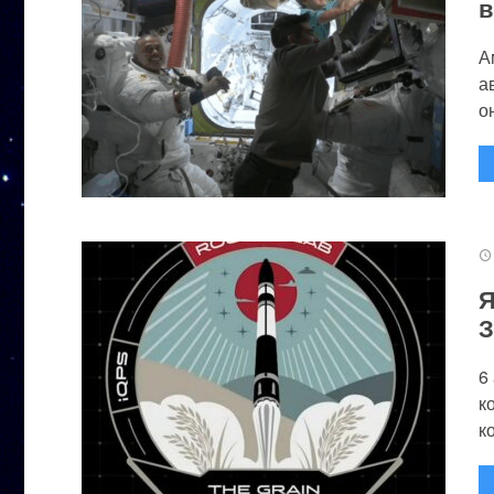
в
А
а
он
Я
З
6
к
к