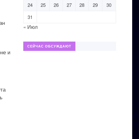
24
25
26
27
28
29
30
31
ан
« Июл
СЕЙЧАС ОБСУЖДАЮТ
не и
Эта
ь