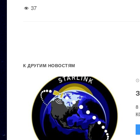
37
К ДРУГИМ НОВОСТЯМ
З
8
К