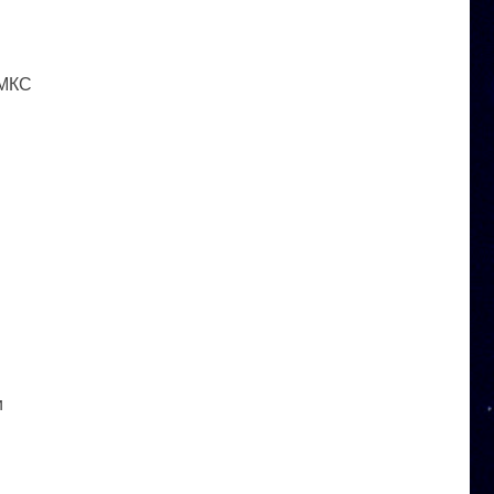
 МКС
и