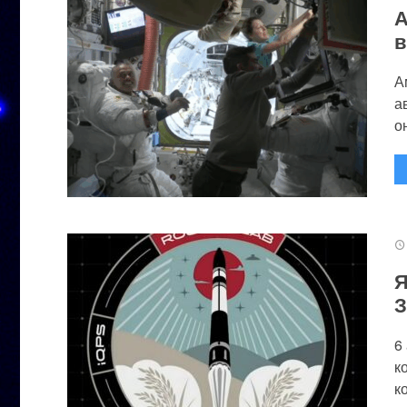
А
в
А
а
он
Я
З
6
к
к