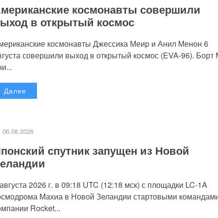
мериканские космонавты совершили
ыход в открытый космос
мериканские космонавты Джессика Меир и Анил Менон 6
вгуста совершили выход в открытый космос (EVA-96). Борт
и...
Далее
06.08.2026
понский спутник запущен из Новой
еландии
 августа 2026 г. в 09:18 UTC (12:18 мск) с площадки LC-1A
осмодрома Махиа в Новой Зеландии стартовыми командам
омпании Rocket...