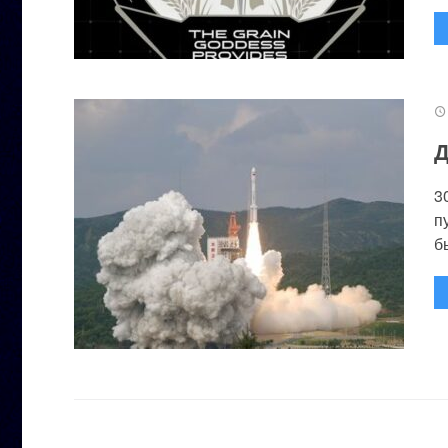
Д
3
п
бы