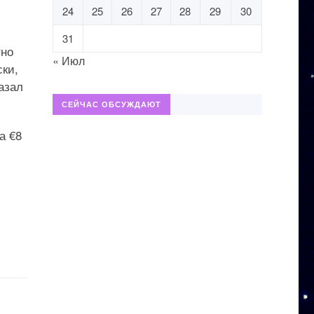
24
25
26
27
28
29
30
31
тно
« Июл
ски,
азал
СЕЙЧАС ОБСУЖДАЮТ
а €8