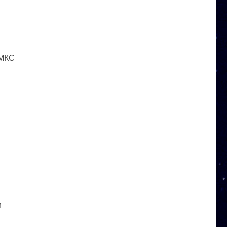
 МКС
и