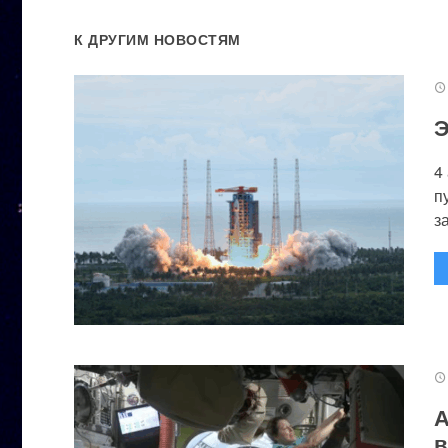
К ДРУГИМ НОВОСТЯМ
Э
4
п
за
А
в