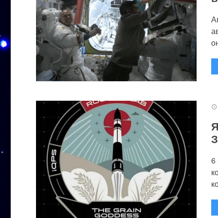
А
а
он
Я
З
6
к
к