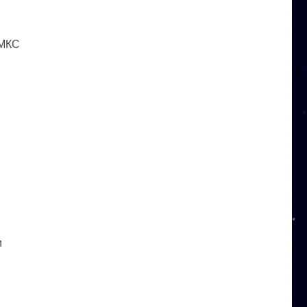
 МКС
и