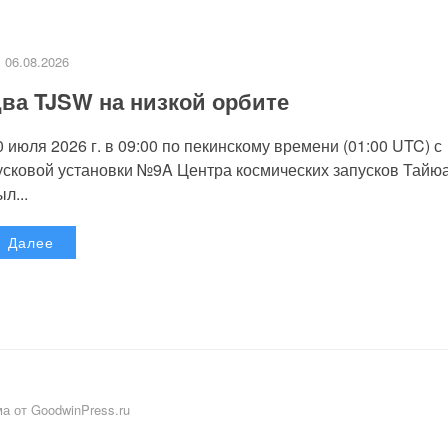
06.08.2026
ва TJSW на низкой орбите
0 июля 2026 г. в 09:00 по пекинскому времени (01:00 UTC) с
усковой установки №9A Центра космических запусков Тайю
л...
Далее
а от GoodwinPress.ru