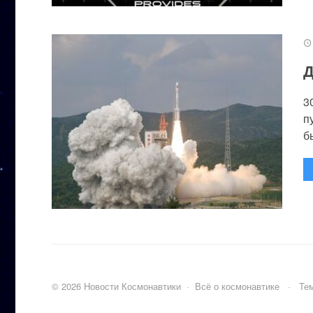
Д
3
п
бы
©
2026
Новости Космонавтики
·
Всё о космонавтике
·
Тем