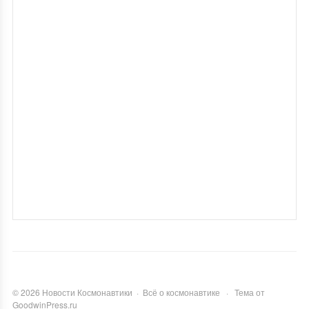
©
2026
Новости Космонавтики
·
Всё о космонавтике
·
Тема от
GoodwinPress.ru