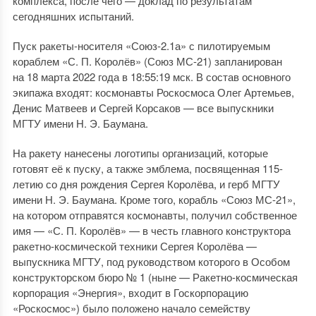
комплекса, после чего — доклад по результатам
сегодняшних испытаний.
Пуск ракеты-носителя «Союз-2.1а» с пилотируемым
кораблем «С. П. Королёв» (Союз МС-21) запланирован
на 18 марта 2022 года в 18:55:19 мск. В состав основного
экипажа входят: космонавты Роскосмоса Олег Артемьев,
Денис Матвеев и Сергей Корсаков — все выпускники
МГТУ имени Н. Э. Баумана.
На ракету нанесены логотипы организаций, которые
готовят её к пуску, а также эмблема, посвященная 115-
летию со дня рождения Сергея Королёва, и герб МГТУ
имени Н. Э. Баумана. Кроме того, корабль «Союз МС-21»,
на котором отправятся космонавты, получил собственное
имя — «С. П. Королёв» — в честь главного конструктора
ракетно-космической техники Сергея Королёва —
выпускника МГТУ, под руководством которого в Особом
конструкторском бюро № 1 (ныне — Ракетно-космическая
корпорация «Энергия», входит в Госкорпорацию
«Роскосмос») было положено начало семейству