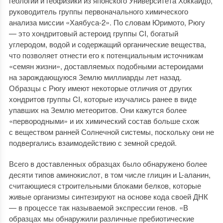
геологии и геофизики из японского Университета Хоккайдо,
руководитель группы первоначального химического
анализа миссии «Хаябуса-2». По словам Юримото, Рюгу
— это хондритовый астероид группы CI, богатый
углеродом, водой и содержащий органические вещества,
что позволяет отнести его к потенциальным источникам
«семян жизни», доставляемых подобными астероидами
на зарождающуюся Землю миллиарды лет назад.
Образцы с Рюгу имеют некоторые отличия от других
хондритов группы CI, которые изучались ранее в виде
упавших на Землю метеоритов. Они кажутся более
«первородными» и их химический состав больше схож
с веществом ранней Солнечной системы, поскольку они не
подвергались взаимодействию с земной средой.
Всего в доставленных образцах было обнаружено более
десяти типов аминокислот, в том числе глицин и L-аланин,
считающиеся строительными блоками белков, которые
живые организмы синтезируют на основе кода своей ДНК
— в процессе так называемой экспрессии генов. «В
образцах мы обнаружили различные пребиотические