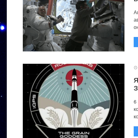
А
а
он
Я
З
6
к
к