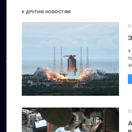
К ДРУГИМ НОВОСТЯМ
Э
4
п
за
А
в