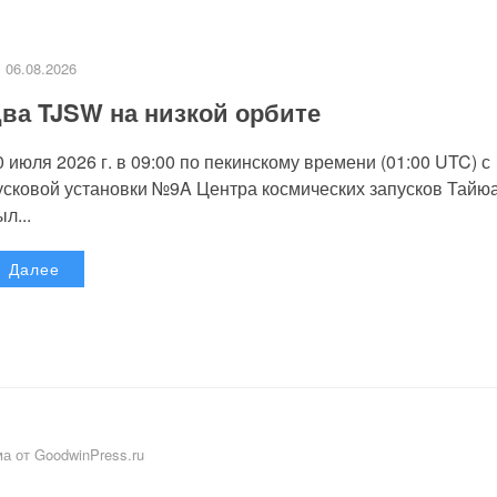
06.08.2026
ва TJSW на низкой орбите
0 июля 2026 г. в 09:00 по пекинскому времени (01:00 UTC) с
усковой установки №9A Центра космических запусков Тайю
л...
Далее
а от GoodwinPress.ru