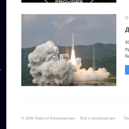
Д
3
п
бы
©
2026
Новости Космонавтики
·
Всё о космонавтике
·
Тем