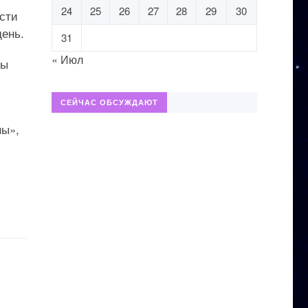
24
25
26
27
28
29
30
ости
день.
31
« Июл
ты
СЕЙЧАС ОБСУЖДАЮТ
ны»,