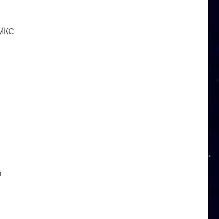
 МКС
и