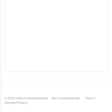
©
2026
Новости Космонавтики
·
Всё о космонавтике
·
Тема от
GoodwinPress.ru