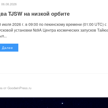
06.08.2026
ва TJSW на низкой орбите
0 июля 2026 г. в 09:00 по пекинскому времени (01:00 UTC) с
усковой установки №9A Центра космических запусков Тайю
л...
Далее
а от GoodwinPress.ru