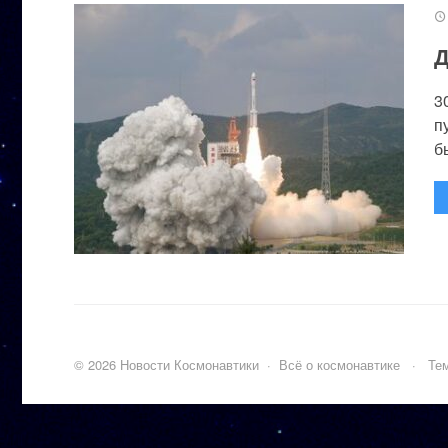
Д
3
п
бы
©
2026
Новости Космонавтики
·
Всё о космонавтике
·
Тем