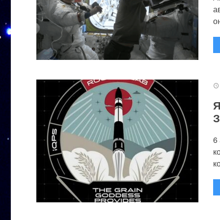
а
он
Я
З
6
к
к