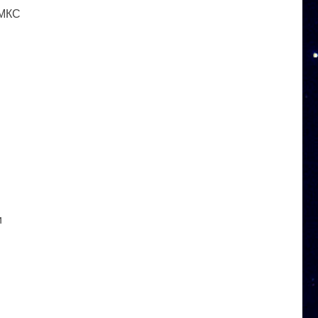
 МКС
и