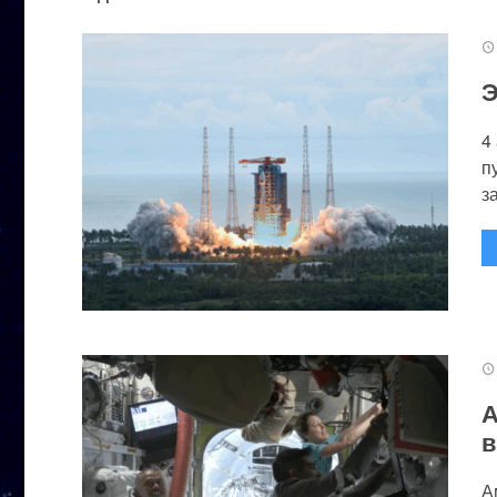
Э
4
п
за
А
в
А