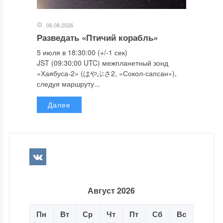
06.08.2026
Разведать «Птичий корабль»
5 июля в 18:30:00 (+/-1 сек)
JST (09:30:00 UTC) межпланетный зонд
«Хаябуса-2» (はやぶさ2, «Сокол-сапсан»),
следуя маршруту...
Далее
Август 2026
Пн
Вт
Ср
Чт
Пт
Сб
Вс