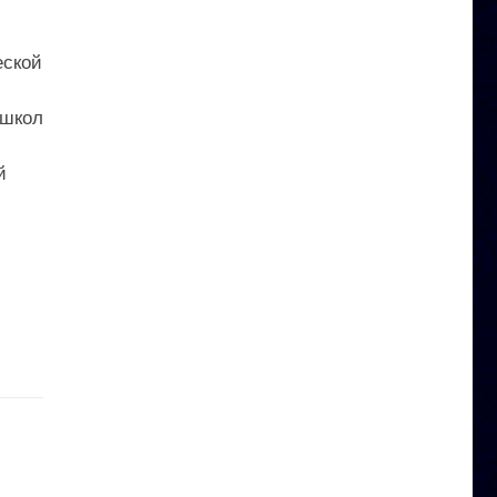
еской
 школ
й