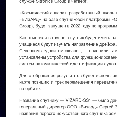
службе Sitronics Group в четверг.
«Космический аппарат, разработанный школ
«ВИЗАРД» на базе спутниковой платформы «Ор
Group), будет запущен в 2022 году по програм
Как отметили в группе, спутник будет иметь р
учащиеся будут изучать направление дрейфа 
Северном ледовитом океане», — пояснили там, 
установлены устройства для функционирован
систем автоматической идентификации судов
Для отображения результатов будет использов
карте позицию и трек перемещения передатчик
на орбите.
Название спутнику — VIZARD-SS1 — было дано
генеральный директор ООО «Визард» Сергей З
названия первого искусственного спутника земл