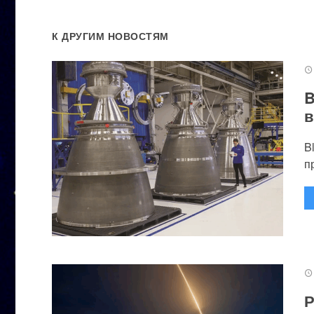
К ДРУГИМ НОВОСТЯМ
B
в
B
п
Р