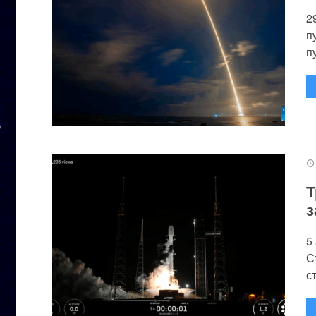
2
п
п
Т
з
5
С
с