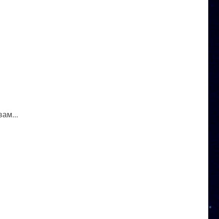
ам...