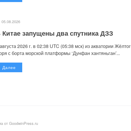
05.08.2026
 Китае запущены два спутника ДЗЗ
 августа 2026 г. в 02:38 UTC (05:38 мск) из акватории Жёлто
оря с борта морской платформы ‘Дунфан хантяньган’...
Далее
а от GoodwinPress.ru