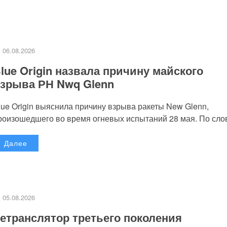
06.08.2026
lue Origin назвала причину майского
зрыва РН Nwq Glenn
lue Origin выяснила причину взрыва ракеты New Glenn,
роизошедшего во время огневых испытаний 28 мая. По слов
Далее
05.08.2026
етранслятор третьего поколения