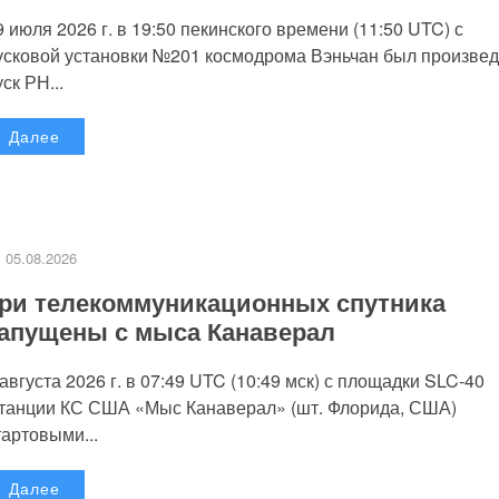
9 июля 2026 г. в 19:50 пекинского времени (11:50 UTC) с
усковой установки №201 космодрома Вэньчан был произве
уск РН...
Далее
05.08.2026
ри телекоммуникационных спутника
апущены с мыса Канаверал
 августа 2026 г. в 07:49 UTC (10:49 мск) с площадки SLC-40
танции КС США «Мыс Канаверал» (шт. Флорида, США)
тартовыми...
Далее