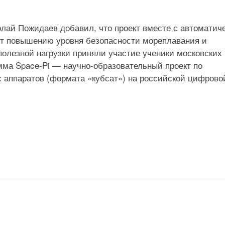
колай Пожидаев добавил, что проект вместе с автоматич
т повышению уровня безопасности мореплавания и
олезной нагрузки приняли участие ученики московских
мма Space-Pi — научно-образовательный проект по
х аппаратов (формата «кубсат») на российской цифрово