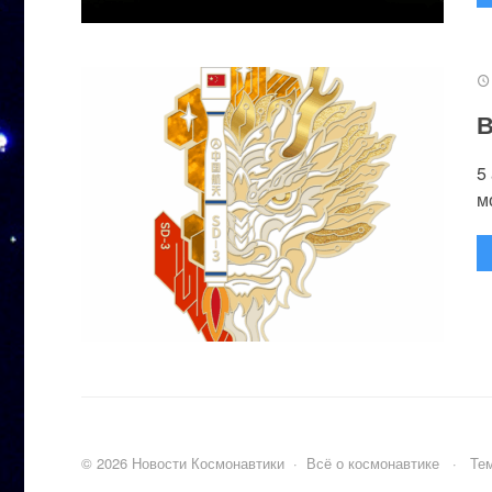
В
5
м
©
2026
Новости Космонавтики
·
Всё о космонавтике
·
Тем