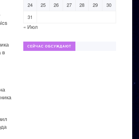
24
25
26
27
28
29
30
О
31
ics
« Июл
ника
СЕЙЧАС ОБСУЖДАЮТ
 в
на
тника
нил
ода