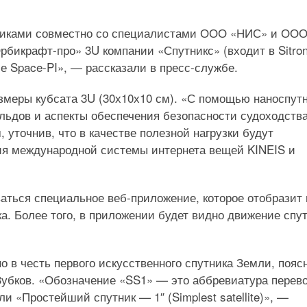
ьниками совместно со специалистами ООО «НИС» и ОО
бикрафт-про» 3U компании «Спутникс» (входит в Sitron
ме Space-PI», — рассказали в пресс-службе.
азмеры кубсата 3U (30х10х10 см). «С помощью наноспут
льдов и аспекты обеспечения безопасности судоходства
уточнив, что в качестве полезной нагрузки будут
ия международной системы интернета вещей KINEIS и
.
аться специальное веб-приложение, которое отобразит 
а. Более того, в приложении будет видно движение спу
 в честь первого искусственного спутника Земли, пояс
убков. «Обозначение «SS1» — это аббревиатура перев
и «Простейший спутник — 1″ (Simplest satellite)», —