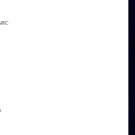
 МКС
и