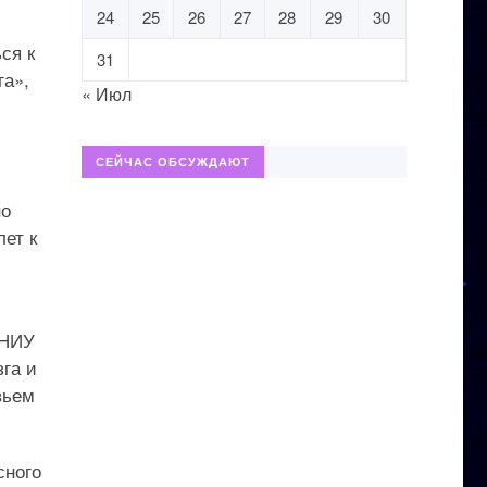
24
25
26
27
28
29
30
ся к
31
га»,
« Июл
СЕЙЧАС ОБСУЖДАЮТ
но
ет к
 НИУ
зга и
вьем
сного