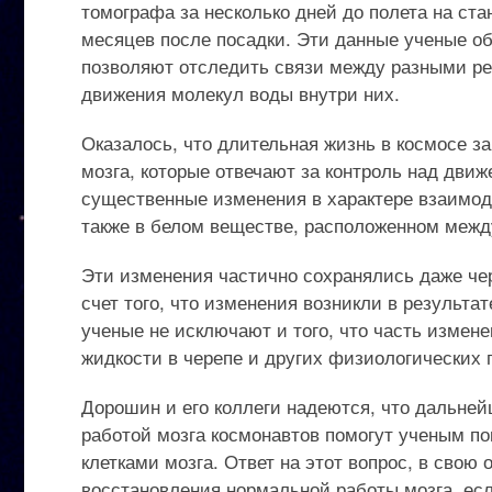
томографа за несколько дней до полета на ст
месяцев после посадки. Эти данные ученые о
позволяют отследить связи между разными рег
движения молекул воды внутри них.
Оказалось, что длительная жизнь в космосе 
мозга, которые отвечают за контроль над дви
существенные изменения в характере взаимоде
также в белом веществе, расположенном межд
Эти изменения частично сохранялись даже че
счет того, что изменения возникли в результа
ученые не исключают и того, что часть измен
жидкости в черепе и других физиологических 
Дорошин и его коллеги надеются, что дальне
работой мозга космонавтов помогут ученым по
клетками мозга. Ответ на этот вопрос, в свою
восстановления нормальной работы мозга, ес