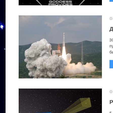
Д
3
п
бы
Р
5