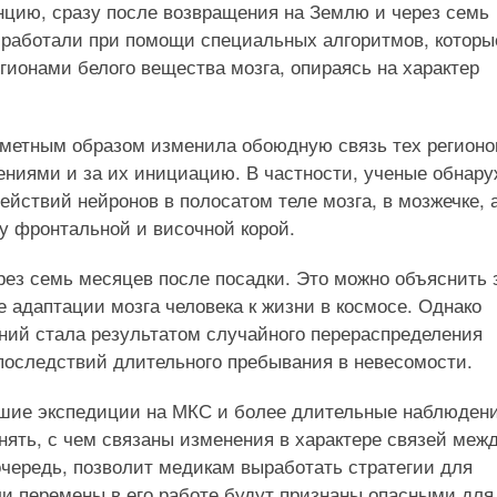
анцию, сразу после возвращения на Землю и через семь
бработали при помощи специальных алгоритмов, которы
ионами белого вещества мозга, опираясь на характер
заметным образом изменила обоюдную связь тех регионо
жениями и за их инициацию. В частности, ученые обнар
йствий нейронов в полосатом теле мозга, в мозжечке, 
у фронтальной и височной корой.
рез семь месяцев после посадки. Это можно объяснить 
те адаптации мозга человека к жизни в космосе. Однако
ений стала результатом случайного перераспределения
последствий длительного пребывания в невесомости.
йшие экспедиции на МКС и более длительные наблюдени
нять, с чем связаны изменения в характере связей меж
 очередь, позволит медикам выработать стратегии для
ли перемены в его работе будут признаны опасными для