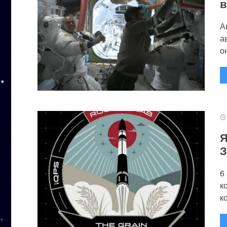
в
А
а
он
Я
З
6
к
к