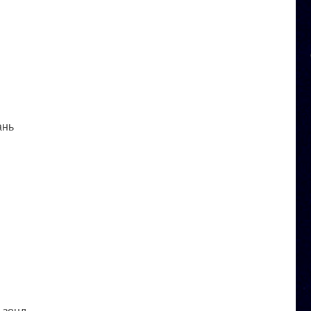
ань
 зонд