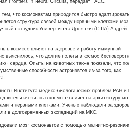
л Frontiers in Neural Circuits, передает ТАСС.
 тем, что космонавтам приходится быстро адаптировать
няется структура связей между нервными клетками моз
аучный сотрудник Университета Дрекселя (США) Андрей
знь в космосе влияет на здоровье и работу иммунной
о выяснилось, что долгие полеты в космос бесповорот
ию» сердца. Опыты на животных также показали, что пол
умственные способности астронавтов из-за того, как
а.
алисты Института медико-биологических проблем РАН и
 длительная жизнь в космосе влияет на архитектуру мо
ами и нервными клетками. Ученые наблюдали за здоро
али в долговременных экспедиций на МКС.
едовали мозг космонавтов с помощью магнитно-резонан