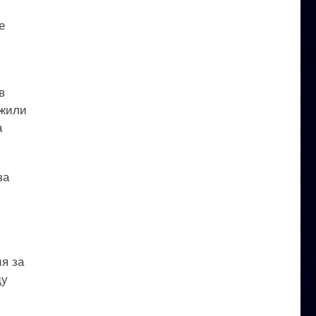
е
в
ужили
а
за
я за
ду