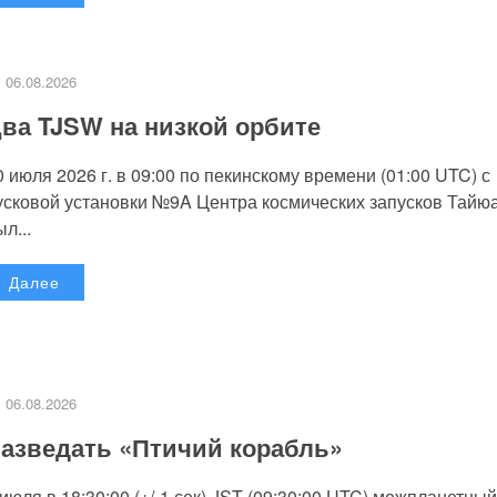
06.08.2026
ва TJSW на низкой орбите
0 июля 2026 г. в 09:00 по пекинскому времени (01:00 UTC) с
усковой установки №9A Центра космических запусков Тайю
л...
Далее
06.08.2026
азведать «Птичий корабль»
 июля в 18:30:00 (+/-1 сек) JST (09:30:00 UTC) межпланетный