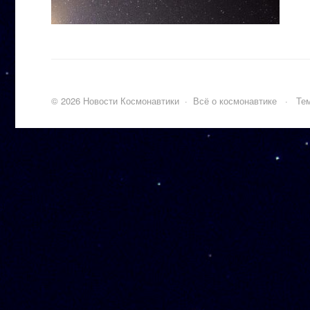
©
2026
Новости Космонавтики
·
Всё о космонавтике
·
Тем