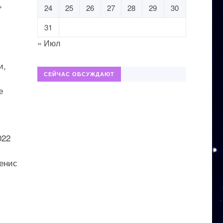
»
24
25
26
27
28
29
30
31
« Июл
и,
СЕЙЧАС ОБСУЖДАЮТ
е
022
енис