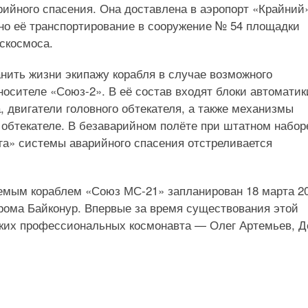
ийного спасения. Она доставлена в аэропорт «Крайний
но её транспортирование в сооружение № 54 площадки
скосмоса.
нить жизни экипажу корабля в случае возможного
носителе «Союз-2». В её состав входят блоки автоматик
, двигатели головного обтекателя, а также механизмы
 обтекателе. В безаварийном полёте при штатном набор
га» системы аварийного спасения отстреливается
уемым кораблем «Союз МС-21» запланирован 18 марта 2
дрома Байконур. Впервые за время существования этой
ских профессиональных космонавта — Олег Артемьев, Д