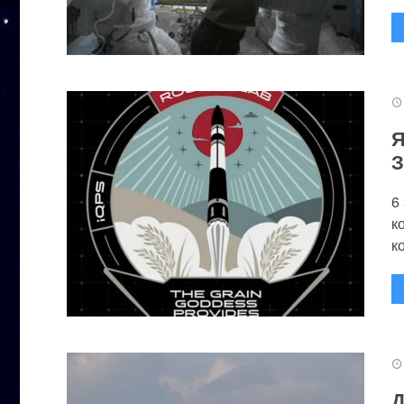
Я
З
6
к
к
Д