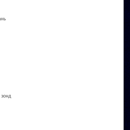
ань
 зонд