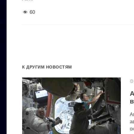
60
К ДРУГИМ НОВОСТЯМ
А
в
А
а
он