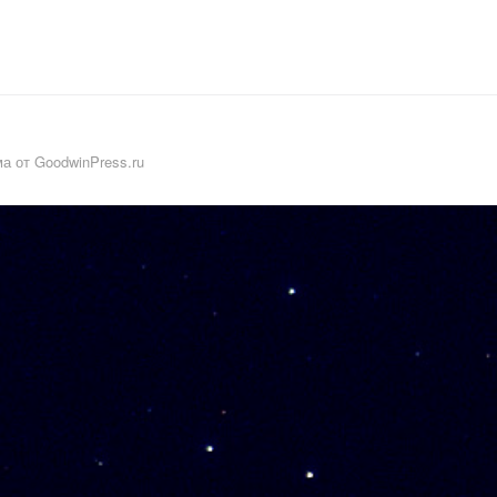
а от GoodwinPress.ru