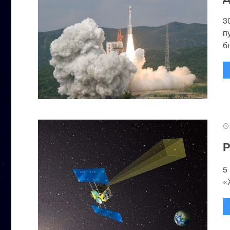
3
п
бы
Р
5
«