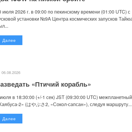
0 июля 2026 г. в 09:00 по пекинскому времени (01:00 UTC) с
усковой установки №9A Центра космических запусков Тайю
л...
Далее
06.08.2026
азведать «Птичий корабль»
 июля в 18:30:00 (+/-1 сек) JST (09:30:00 UTC) межпланетный
Хаябуса-2» (はやぶさ2, «Сокол-сапсан»), следуя маршруту...
Далее