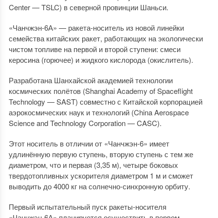
Center — TSLC) в северной провинции Шаньси.
«Чанчжэн-6А» — ракета-носитель из новой линейки
семейства китайских ракет, работающих на экологически
чистом топливе на первой и второй ступени: смеси
керосина (горючее) и жидкого кислорода (окислитель).
Разработана Шанхайской академией технологии
космических полётов (Shanghai Academy of Spaceflight
Technology — SAST) совместно с Китайской корпорацией
аэрокосмических наук и технологий (China Aerospace
Science and Technology Corporation — CASC).
Этот носитель в отличии от «Чанчжэн-6» имеет
удлинённую первую ступень, вторую ступень с тем же
диаметром, что и первая (3,35 м), четыре боковых
твердотопливных ускорителя диаметром 1 м и сможет
выводить до 4000 кг на солнечно-синхронную орбиту.
Первый испытательный пуск ракеты-носителя
«Чанчжэн-6А» планируется осуществить в первом