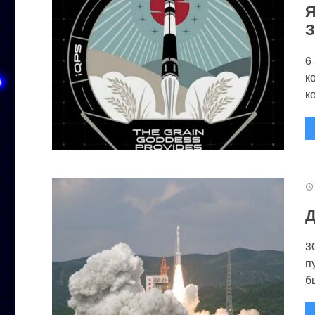
Я
З
6
к
к
Д
3
п
бы