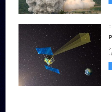
Р
5
«