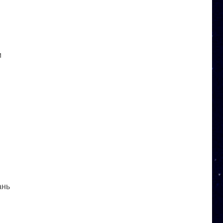
и
ань