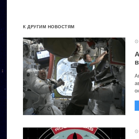
К ДРУГИМ НОВОСТЯМ
А
в
А
а
он