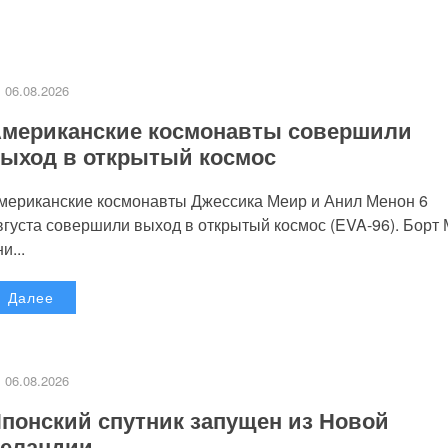
06.08.2026
мериканские космонавты совершили
ыход в открытый космос
мериканские космонавты Джессика Меир и Анил Менон 6
вгуста совершили выход в открытый космос (EVA-96). Борт
и...
Далее
06.08.2026
понский спутник запущен из Новой
еландии