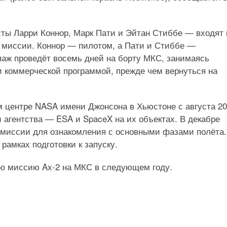
сты Ларри Коннор, Марк Пати и Эйтан Стиббе — входят 
м миссии. Коннор — пилотом, а Пати и Стиббе —
паж проведёт восемь дней на борту МКС, занимаясь
 коммерческой программой, прежде чем вернуться на
м центре NASA имени Джонсона в Хьюстоне с августа 2
и агентства — ESA и SpaceX на их объектах. В декабре
 миссии для ознакомления с основными фазами полёта.
рамках подготовки к запуску.
ую миссию Ax-2 на МКС в следующем году.