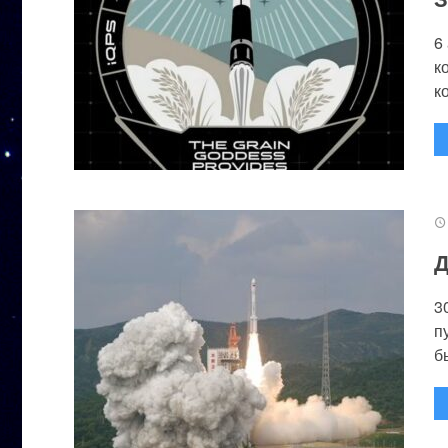
6
к
к
Д
3
п
бы