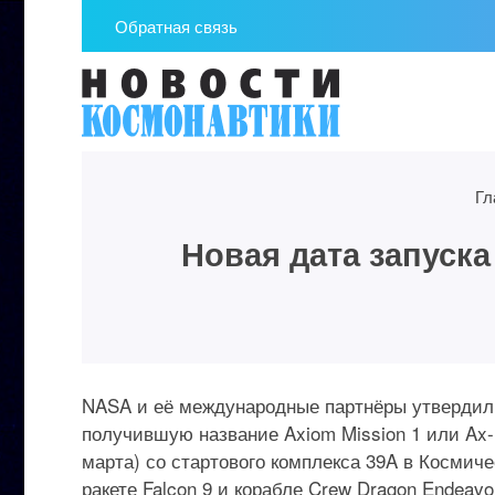
Обратная связь
Гл
Новая дата запуска
NASA и её международные партнёры утвердил
получившую название Axiom Mission 1 или Ax-
марта) со стартового комплекса 39A в Космич
ракете Falcon 9 и корабле Crew Dragon Endeavo