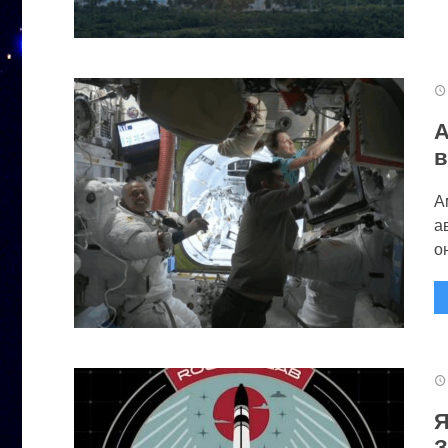
А
в
А
а
он
Я
З