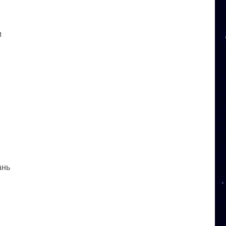
и
ань