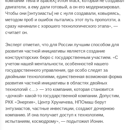
компаний Tesla и SpaceX] Илон Маск, который не создавал
двигатели, а ему дали готовый, а он его модернизировал.
Чтобы они [энтузиасты] не с нуля создавали, ковыряясь,
методом проб и ошибок пытались этот путь проползти, а
сразу начинали с хорошего технологического этапа», —
считает он.
Эксперт отметил, что для России лучшим способом для
развития частной инициативы является создание
конструкторских бюро с государственным участием. «С
учетом нашей ментальности, особенностей нашего
государственного управления, где особо следят за
двойными технологиями, единственная возможная форма
развития частной инициативы в областях двойных
технологий <…> — это компания, которая становится
«дочкой» какой-то государственной компании. Допустим,
РКК «Энергия», Центр Хруничева, НПОмаш берут
энтузиастов, частные инвестиции, создают дочернюю
компанию. И она получает доступ к технологиям,
испытаниям, космодрому», — подытожил Ионин.