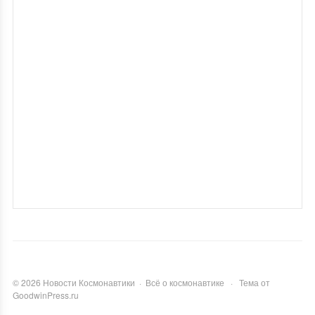
©
2026
Новости Космонавтики
·
Всё о космонавтике
·
Тема от
GoodwinPress.ru