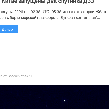
 Китае запущены два спутника ДЗЗ
 августа 2026 г. в 02:38 UTC (05:38 мск) из акватории Жёлто
оря с борта морской платформы ‘Дунфан хантяньган’...
Далее
а от GoodwinPress.ru