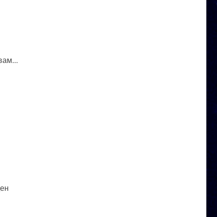
ам...
ден