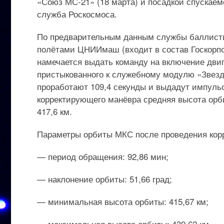
«Союз МС-21» (18 марта) и посадкой спускаем
служба Роскосмоса.
По предварительным данным службы баллисти
полётами ЦНИИмаш (входит в состав Госкорпо
намечается выдать команду на включение двиг
пристыкованного к служебному модулю «Звезд
проработают 109,4 секунды и выдадут импульс
корректирующего манёвра средняя высота орб
417,6 км.
Параметры орбиты МКС после проведения кор
— период обращения: 92,86 мин;
— наклонение орбиты: 51,66 град;
— минимальная высота орбиты: 415,67 км;
— максимальная высота орбиты: 439,62 км.