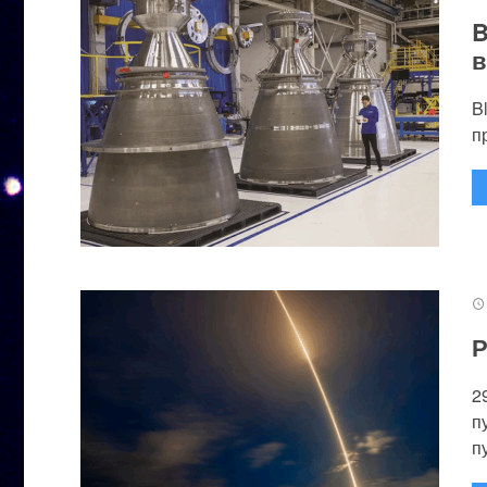
B
в
B
п
Р
2
п
п