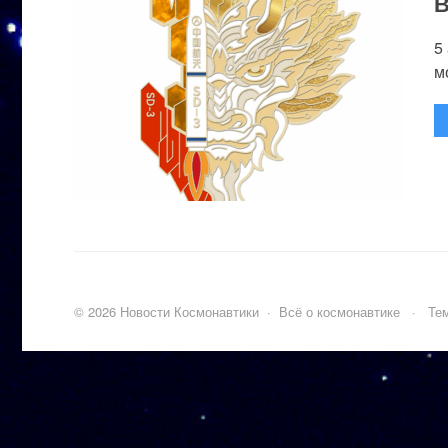
В
5
м
©
2026
Новости Космонавтики
·
Всё о космонавтике
·
Тем