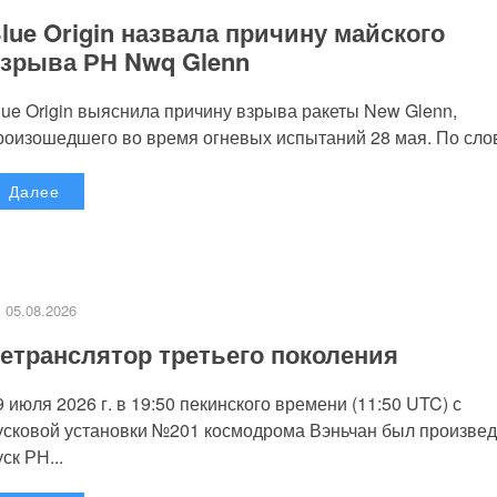
lue Origin назвала причину майского
зрыва РН Nwq Glenn
lue Origin выяснила причину взрыва ракеты New Glenn,
роизошедшего во время огневых испытаний 28 мая. По слов
Далее
05.08.2026
етранслятор третьего поколения
9 июля 2026 г. в 19:50 пекинского времени (11:50 UTC) с
усковой установки №201 космодрома Вэньчан был произве
уск РН...