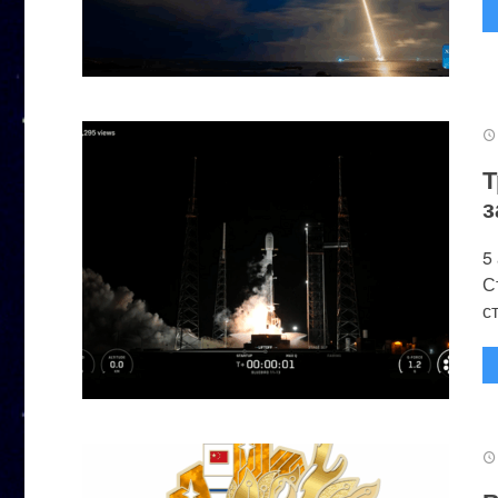
Т
з
5
С
с