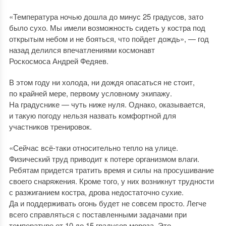
«Температура ночью дошла до минус 25 градусов, зато
было сухо. Мы имели возможность сидеть у костра под
открытым небом и не бояться, что пойдет дождь», — год
назад делился впечатлениями космонавт
Роскосмоса Андрей Федяев.
В этом году ни холода, ни дождя опасаться не стоит,
по крайней мере, первому условному экипажу.
На градуснике — чуть ниже нуля. Однако, оказывается,
и такую погоду нельзя назвать комфортной для
участников тренировок.
«Сейчас всё-таки относительно тепло на улице.
Физический труд приводит к потере организмом влаги.
Ребятам придется тратить время и силы на просушивание
своего снаряжения. Кроме того, у них возникнут трудности
с разжиганием костра, дрова недостаточно сухие.
Да и поддерживать огонь будет не совсем просто. Легче
всего справляться с поставленными задачами при
температуре от 10 до 15 градусов мороза. Это