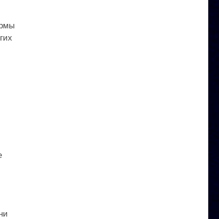
ормы
гих
е
ни