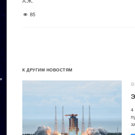
А.Ж.
85
К ДРУГИМ НОВОСТЯМ
Э
4
п
за