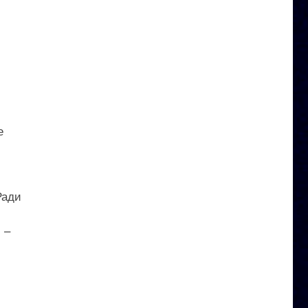
е
Ради
 –