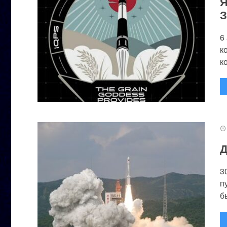
Я
З
6
к
к
Д
3
п
бы