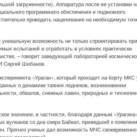
ольшой загруженности). Аппаратура после ее установки н
иального программного обеспечения и подвижного
стоятельно проводить нацеливание на необходимую точ
 уникальную возможность не только спроектировать при
димых испытаний и отработать в условиях практически
анстве, – говорит заведующий лабораторией космическ
И Сергей Шибанов.
эксперимента «Ураган», который проходит на борту МКС
 данных о динамике таяния ледников, возникновении
ьности, обвалов, снежных лавин, природных и техноген
кое значение, в частности, благодаря данным «Урагана
ых вулканов со дна озера Байкал, приведший к появлен
ин. Прогноз ученых дал возможность МЧС своевременно
еских последствий.