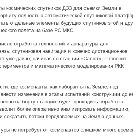
кты космических спутников ДЗЗ для съемки Земли в
а орбиту полностью автоматической спутниковой платф
тать отдельные элементы будущих спутников этой и дру
еского полета на базе РС МКС.
числе отработка технологий и аппаратуры для
вязь, спутниковая навигация и конечно дистанционное
ет уже давно, начиная со станции «Салют», – говорит
кспериментов и математического моделирования РКК
ти, где космонавты, как лаборанты на Земле, под
 внести изменения в этапы испытаний конструкции до е
венно на борту станции, будет проходить обработка
позволит более оперативно анализировать информацию,
и сократить потоки передаваемых на Землю данных.
туры не потребует от космонавтов слишком много време