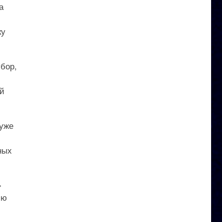
а
ку
бор,
ой
 уже
ных
»
ию