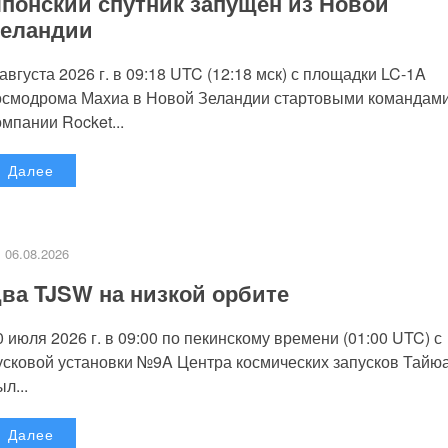
понский спутник запущен из Новой
еландии
 августа 2026 г. в 09:18 UTC (12:18 мск) с площадки LC-1A
осмодрома Махиа в Новой Зеландии стартовыми командам
омпании Rocket...
Далее
06.08.2026
ва TJSW на низкой орбите
0 июля 2026 г. в 09:00 по пекинскому времени (01:00 UTC) с
усковой установки №9A Центра космических запусков Тайю
л...
Далее