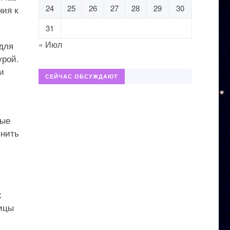
24
25
26
27
28
29
30
ния к
31
« Июл
 для
урой.
и
СЕЙЧАС ОБСУЖДАЮТ
ные
внить
х
ницы