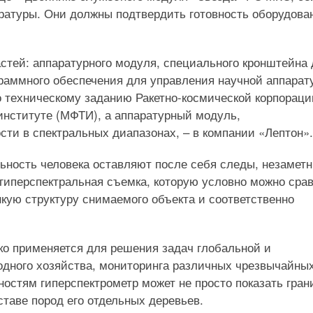
ратуры. Они должны подтвердить готовность оборудова
астей: аппаратурного модуля, специального кронштейна
раммного обеспечения для управления научной аппарат
 техническому заданию Ракетно-космической корпораци
институте (МФТИ), а аппаратурный модуль,
ти в спектральных диапазонах, – в компании «Лептон».
ьность человека оставляют после себя следы, незамет
гиперспектральная съемка, которую условно можно сра
кую структуру снимаемого объекта и соответственно
ко применяется для решения задач глобальной и
 водного хозяйства, мониторинга различных чрезвычайны
остям гиперспектрометр может не просто показать гра
таве пород его отдельных деревьев.