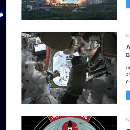
А
в
А
а
он