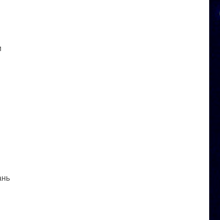
и
ань