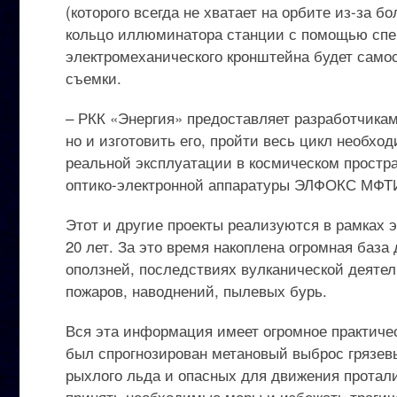
(которого всегда не хватает на орбите из-за б
кольцо иллюминатора станции с помощью спец
электромеханического кронштейна будет само
съемки.
– РКК «Энергия» предоставляет разработчикам
но и изготовить его, пройти весь цикл необхо
реальной эксплуатации в космическом простр
оптико-электронной аппаратуры ЭЛФОКС МФТ
Этот и другие проекты реализуются в рамках 
20 лет. За это время накоплена огромная база
оползней, последствиях вулканической деятел
пожаров, наводнений, пылевых бурь.
Вся эта информация имеет огромное практичес
был спрогнозирован метановый выброс грязев
рыхлого льда и опасных для движения протал
принять необходимые меры и избежать трагич