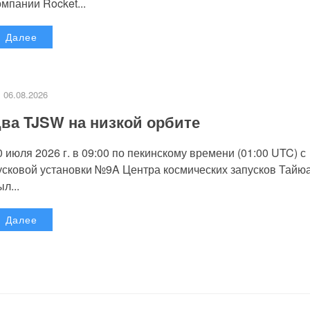
омпании Rocket...
Далее
06.08.2026
ва TJSW на низкой орбите
0 июля 2026 г. в 09:00 по пекинскому времени (01:00 UTC) с
усковой установки №9A Центра космических запусков Тайю
л...
Далее