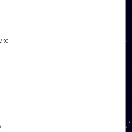
 МКС
и