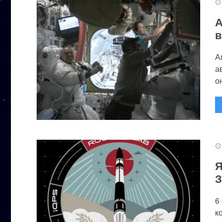
А
в
А
а
он
Я
З
6
к