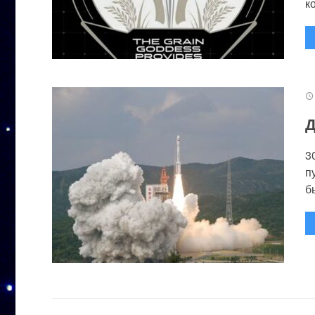
к
Д
3
п
бы