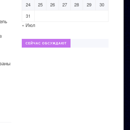
24
25
26
27
28
29
30
31
тель
« Июл
в
СЕЙЧАС ОБСУЖДАЮТ
язаны