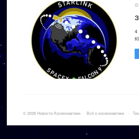
З
4
К
©
2026
Новости Космонавтики
·
Всё о космонавтике
·
Тем