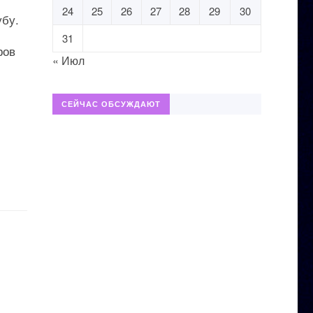
24
25
26
27
28
29
30
убу.
31
ров
« Июл
СЕЙЧАС ОБСУЖДАЮТ