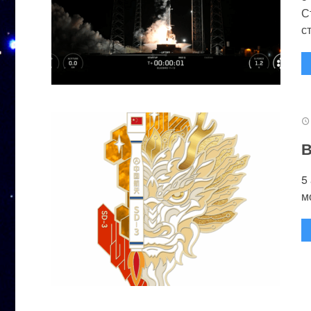
С
с
В
5
м