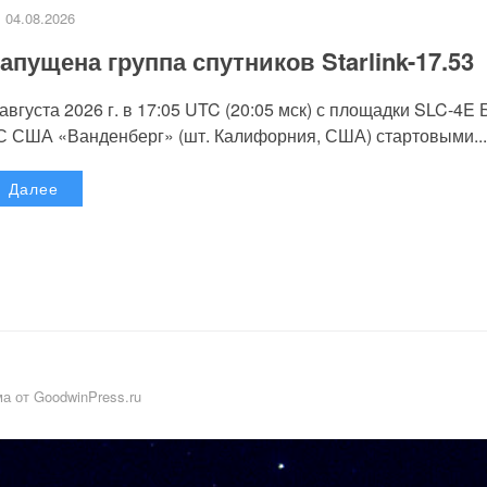
04.08.2026
апущена группа спутников Starlink-17.53
 августа 2026 г. в 17:05 UTC (20:05 мск) с площадки SLC-4E
С США «Ванденберг» (шт. Калифорния, США) стартовыми...
Далее
а от GoodwinPress.ru