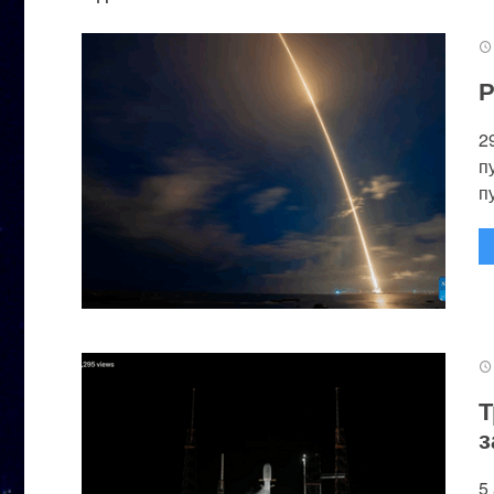
Р
2
п
п
Т
з
5