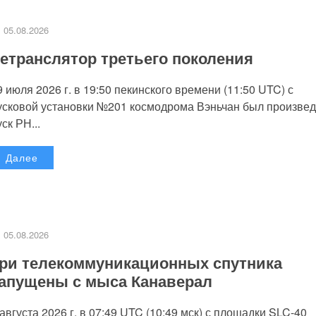
05.08.2026
етранслятор третьего поколения
9 июля 2026 г. в 19:50 пекинского времени (11:50 UTC) с
усковой установки №201 космодрома Вэньчан был произве
уск РН...
Далее
05.08.2026
ри телекоммуникационных спутника
апущены с мыса Канаверал
 августа 2026 г. в 07:49 UTC (10:49 мск) с площадки SLC-40