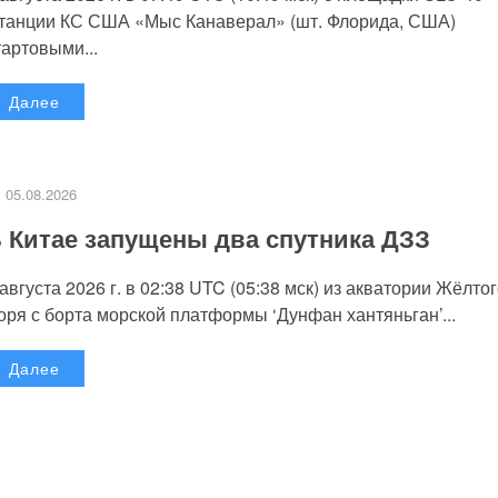
танции КС США «Мыс Канаверал» (шт. Флорида, США)
тартовыми...
Далее
05.08.2026
 Китае запущены два спутника ДЗЗ
 августа 2026 г. в 02:38 UTC (05:38 мск) из акватории Жёлто
оря с борта морской платформы ‘Дунфан хантяньган’...
Далее