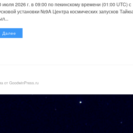
0 июля 2026 г. в 09:00 по пекинскому времени (01:00 UTC) с
усковой установки №9A Центра космических запусков Тайю
л...
Далее
а от GoodwinPress.ru