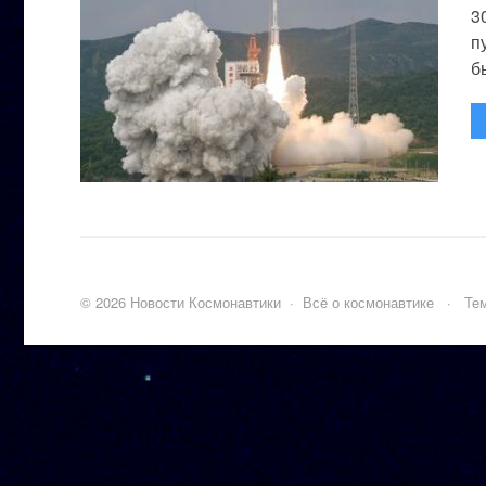
3
п
бы
©
2026
Новости Космонавтики
·
Всё о космонавтике
·
Тем