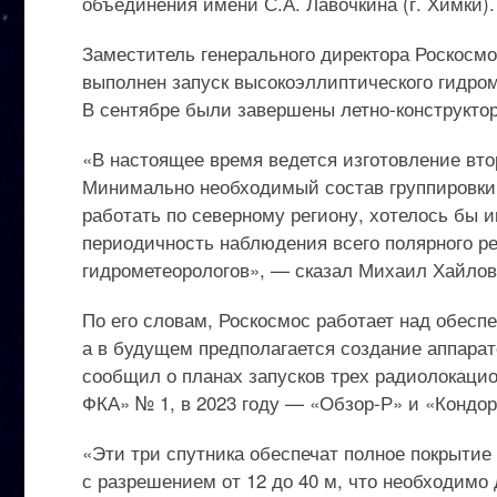
объединения имени С.А. Лавочкина (г. Химки).
Заместитель генерального директора Роскосм
выполнен запуск высокоэллиптического гидром
В сентябре были завершены летно-конструктор
«В настоящее время ведется изготовление втор
Минимально необходимый состав группировки 
работать по северному региону, хотелось бы 
периодичность наблюдения всего полярного рег
гидрометеорологов», — сказал Михаил Хайлов
По его словам, Роскосмос работает над обесп
а в будущем предполагается создание аппарат
сообщил о планах запусков трех радиолокаци
ФКА» № 1, в 2023 году — «Обзор-Р» и «Кондо
«Эти три спутника обеспечат полное покрытие 
с разрешением от 12 до 40 м, что необходимо 