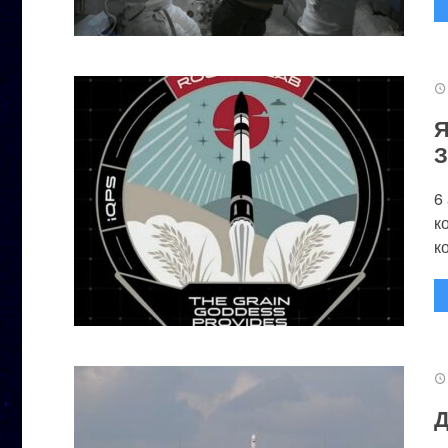
Я
З
6
к
к
Д