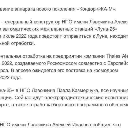
ование аппарата нового поколения «Кондор-ФКА-М».
— генеральный конструктор НПО имени Лавочкина Алекс
ю автоматических межпланетных станций «Луна-25»
в июле 2022 года предстоит отправиться к Луне, находи
ьной отработки.
нтальная отработка на предприятии компании Thales Ale
s 2022, создаваемого Роскосмосом совместно с Европей
са. В апреле ожидается его поставка на космодром
2022 года.
уна-25» в НПО Лавочкина Павла Казмерчука, все научны
анции. Сейчас идут электрорадиотехнические испытани
рте, а также отработка бортового программного обеспе
в НПО имени Лавочкина Алексей Иванов сообщил, что