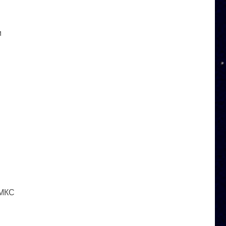
и
 МКС