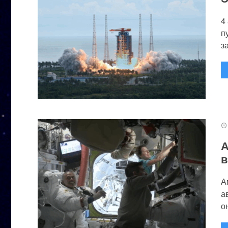
4
п
за
А
в
А
а
он