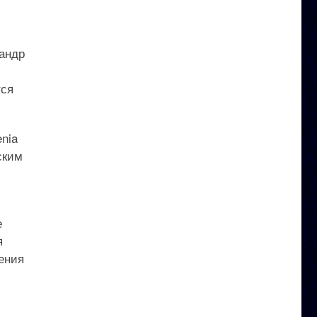
андр
тся
nia
ским
е
я
чения