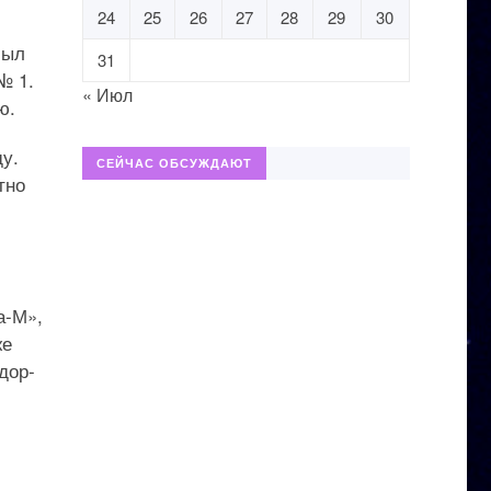
24
25
26
27
28
29
30
был
31
№ 1.
« Июл
ю.
ду.
СЕЙЧАС ОБСУЖДАЮТ
тно
а-М»,
же
дор-