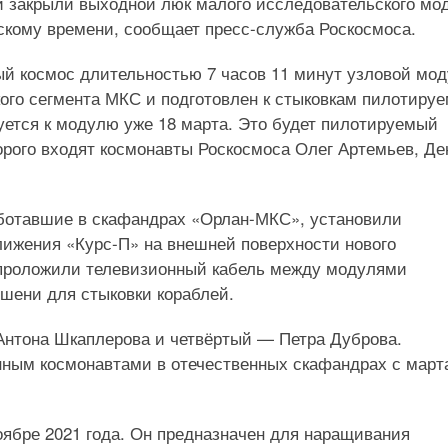
ни закрыли выходной люк малого исследовательского мо
вскому времени, сообщает пресс-служба Роскосмоса.
тый космос длительностью 7 часов 11 минут узловой мо
ого сегмента МКС и подготовлен к стыковкам пилотиру
уется к модулю уже 18 марта. Это будет пилотируемый
орого входят космонавты Роскосмоса Олег Артемьев, Де
аботавшие в скафандрах «Орлан-МКС», установили
ижения «Курс-П» на внешней поверхности нового
 проложили телевизионный кабель между модулями
шени для стыковки кораблей.
 Антона Шкаплерова и четвёртый — Петра Дуброва.
ным космонавтами в отечественных скафандрах с март
ябре 2021 года. Он предназначен для наращивания