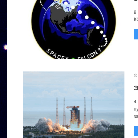
8
К
Э
4
п
за