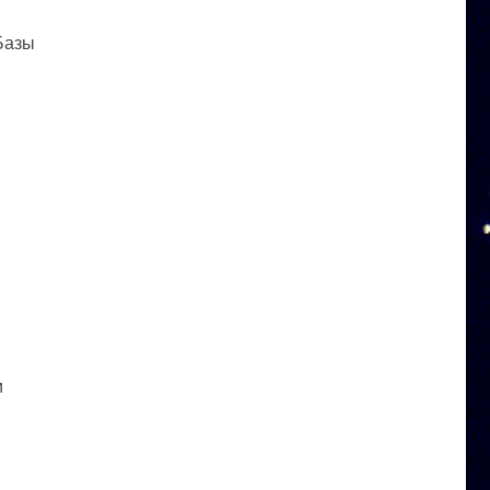
 Базы
и