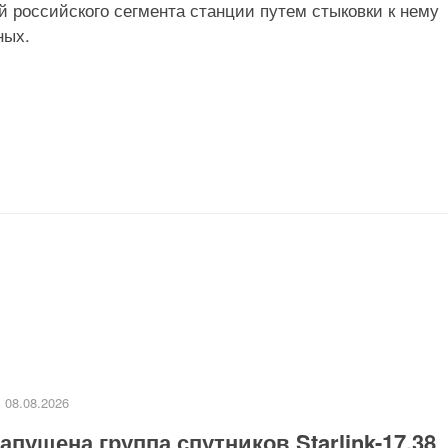
 российского сегмента станции путем стыковки к нему
ных.
08.08.2026
апущена группа спутников Starlink-17.38