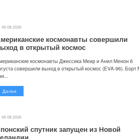
06.08.2026
мериканские космонавты совершили
ыход в открытый космос
мериканские космонавты Джессика Меир и Анил Менон 6
вгуста совершили выход в открытый космос (EVA-96). Борт
и...
Далее
06.08.2026
понский спутник запущен из Новой
еландии