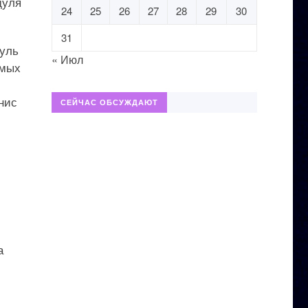
дуля
24
25
26
27
28
29
30
31
дуль
« Июл
емых
нис
СЕЙЧАС ОБСУЖДАЮТ
а