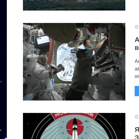
А
в
А
а
он
Я
З