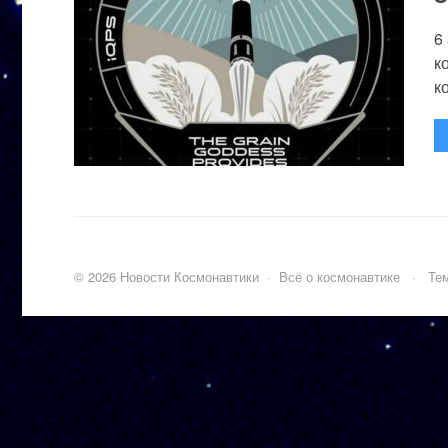
6
к
к
©
2026
Новости Космонавтики
·
Всё о космонавтике
·
Тем