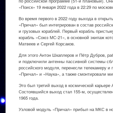
по российской программе (51-й плановый). О
«Поиск» 19 января 2022 года в 22:29 по моско
Во время первого в 2022 году выхода в откры
«Причал» был интегрирован в состав российск
и грузовых кораблей. Первый корабль пристык
корабль «Союз МС-21», в основной экипаж кот
Матвеев и Сергей Корсаков.
Для этого Антон Шкаплеров и Пётр Дубров, р
и подключили антенны пассивной системы сбл
российского модуля, перенесли телекамеру и
«Причал» и «Наука», а также смонтировали ми
Это был третий выход в космической карьере
Состоявшийся выход стал 155-м, осуществлен
1965 года.
Узловой модуль «Причал» прибыл на МКС в но