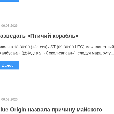
06.08.2026
азведать «Птичий корабль»
 июля в 18:30:00 (+/-1 сек) JST (09:30:00 UTC) межпланетный
Хаябуса-2» (はやぶさ2, «Сокол-сапсан»), следуя маршруту...
Далее
06.08.2026
lue Origin назвала причину майского