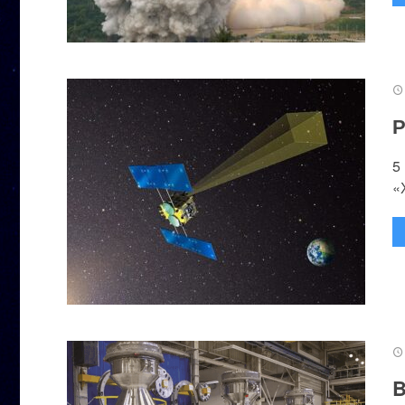
Р
5
«
B