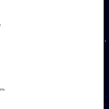
и
ань