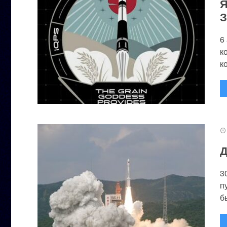
Я
З
6
к
к
Д
3
п
бы