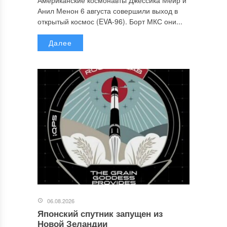
Американские космонавты Джессика Меир и
Анил Менон 6 августа совершили выход в
открытый космос (EVA-96). Борт МКС они...
Далее
06.08.2026
Японский спутник запущен из
Новой Зеландии