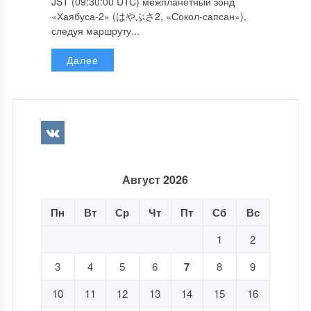
JST (09:30:00 UTC) межпланетный зонд
«Хаябуса-2» (はやぶさ2, «Сокол-сапсан»),
следуя маршруту...
Далее
Август 2026
Пн
Вт
Ср
Чт
Пт
Сб
Вс
1
2
3
4
5
6
7
8
9
10
11
12
13
14
15
16