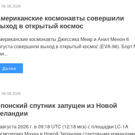
06.08.2026
мериканские космонавты совершили
ыход в открытый космос
мериканские космонавты Джессика Меир и Анил Менон 6
вгуста совершили выход в открытый космос (EVA-96). Борт
и...
Далее
06.08.2026
понский спутник запущен из Новой
еландии
 августа 2026 г. в 09:18 UTC (12:18 мск) с площадки LC-1A
осмодрома Махиа в Новой Зеландии стартовыми командам