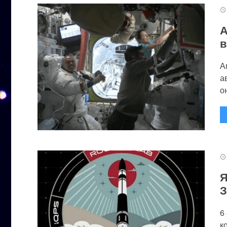
А
в
А
а
он
Я
З
6
к