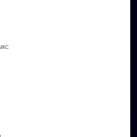
 МКС
и