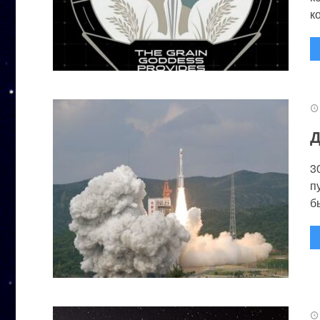
к
Д
3
п
бы