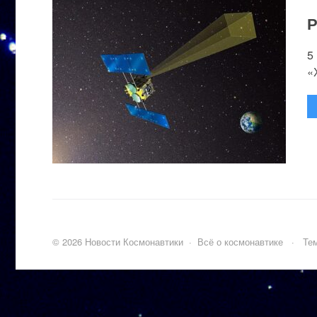
Р
5
«
©
2026
Новости Космонавтики
·
Всё о космонавтике
·
Тем