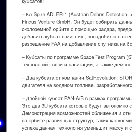
кубсатов:
– КА Spire ADLER-1 (Austrian Debris Detection 
Findus Venture GmbH. Он будет собирать данн
околоземной орбите с помощью радара, предост
добавить кубсат в миссию, понадобилось всего
разрешение FAA на добавление спутника на бо
– Кубсаты по программе Space Test Program (
технологий связи и навигации, а также демонс
– Два кубсата от компании SatRevolution: STO
двигателя на водяном топливе, разработанног
– Двойной кубсат PAN-A/B в рамках программы E
Это два 3U кубсата которые будут автономно с
Демонстрация возможностей сближения и стык
на орбите различных структур, таких как кос
успеха данная технология уменьшит массу и 