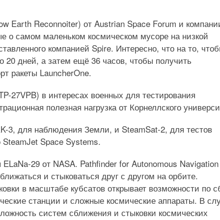
Low Earth Reconnoiter) от Austrian Space Forum и компани
ые о самом маленьком космическом мусоре на низкой
авленного компанией Spire. Интересно, что на то, что
 20 дней, а затем ещё 36 часов, чтобы получить
рт ракеты LauncherOne.
STP-27VPB) в интересах военных для тестирования
трационная полезная нагрузка от Корнеллского универси
RK-3, для наблюдения Земли, и SteamSat-2, для тестов
о SteamJet Space Systems.
LaNa-29 от NASA. Pathfinder for Autonomous Navigation
ближаться и стыковаться друг с другом на орбите.
овки в масштабе кубсатов открывает возможности по с
мические станции и сложные космические аппараты. В сл
сложность систем сближения и стыковки космических