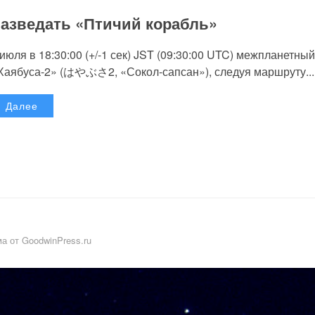
азведать «Птичий корабль»
 июля в 18:30:00 (+/-1 сек) JST (09:30:00 UTC) межпланетный
Хаябуса-2» (はやぶさ2, «Сокол-сапсан»), следуя маршруту...
Далее
а от GoodwinPress.ru