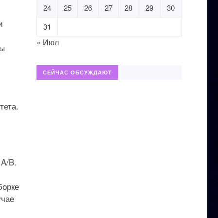
24
25
26
27
28
29
30
и
31
« Июл
бы
СЕЙЧАС ОБСУЖДАЮТ
тета.
 A/B.
борке
учае