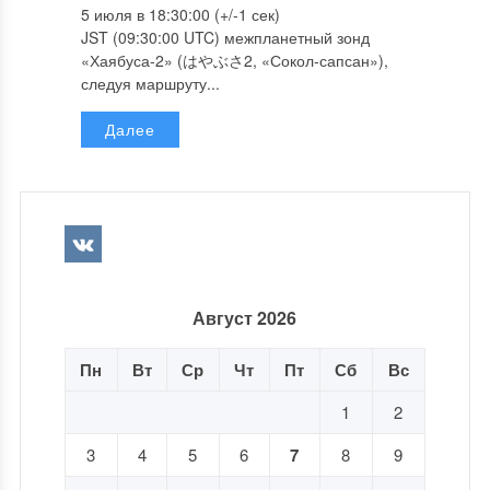
5 июля в 18:30:00 (+/-1 сек)
JST (09:30:00 UTC) межпланетный зонд
«Хаябуса-2» (はやぶさ2, «Сокол-сапсан»),
следуя маршруту...
Далее
Август 2026
Пн
Вт
Ср
Чт
Пт
Сб
Вс
1
2
3
4
5
6
7
8
9