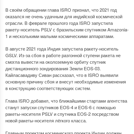
В своём обращении глава ISRO признал, что 2021 год
оказался не очень удачным для индийской космической
отрасли. В феврале прошлого года ISRO запустила
ракету-носитель PSLV с бразильским спутником Amazonia-
1 и несколькими малыми космическими аппаратами.
В августе 2021 года Индия запустила ракету-носитель
GSLV. Из-за сбоя в работе разгонной ступени ракета не
смогла вывести на околоземную орбиту спутник
дистанционного зондирования Земли EOS-03.
Кайласавадиву Сиван рассказал, что в ISRO выявили
основную причину сбоя и внесут необходимые изменения
в конструкцию соответствующих систем.
Глава ISRO добавил, что ближайшими стартами агентства
станут запуски спутников EOS-4 и EOS-6 с помощью
ракеты-носителя PSLV и спутника EOS-2 посредством
новой ракеты-носителя лёгкого класса.
Главным проектом космического проекта Индии должен