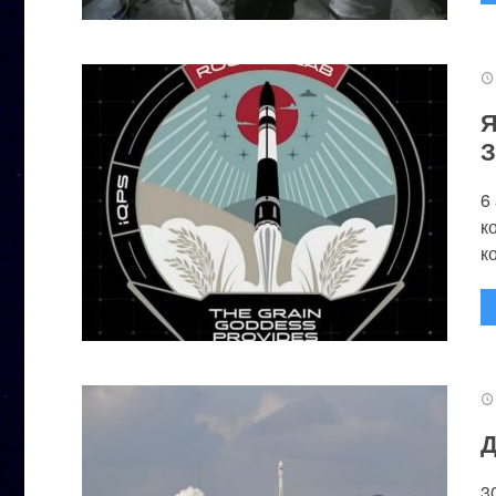
Я
З
6
к
к
Д
3