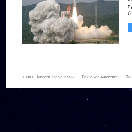
п
бы
©
2026
Новости Космонавтики
·
Всё о космонавтике
·
Тем