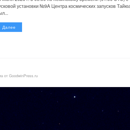
усковой установки №9A Центра космических запусков Тайю
л...
Далее
а от GoodwinPress.ru