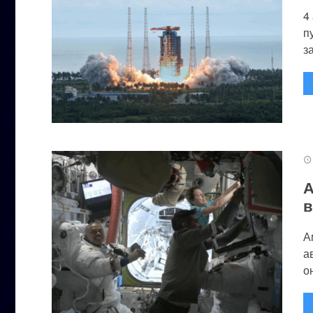
4
п
за
А
в
А
а
он