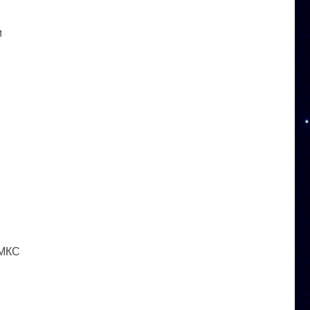
и
 МКС