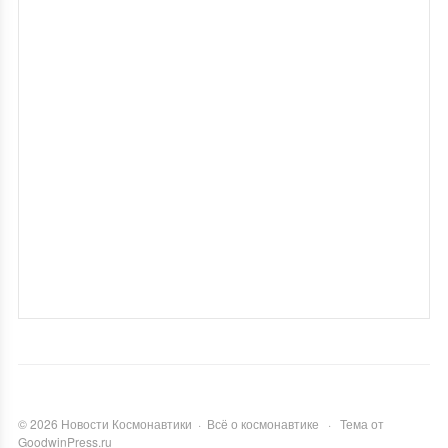
©
2026
Новости Космонавтики
·
Всё о космонавтике
·
Тема от
GoodwinPress.ru