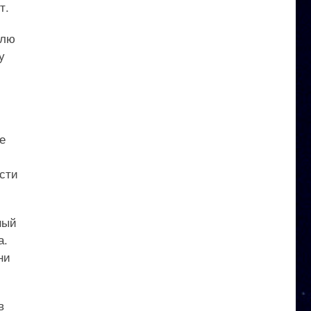
т.
улю
у
е
ести
ный
а.
ни
в