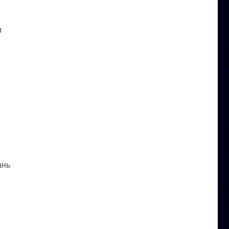
и
ань