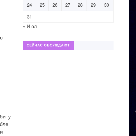
24
25
26
27
28
29
30
31
« Июл
ию
СЕЙЧАС ОБСУЖДАЮТ
рбиту
абле
 и