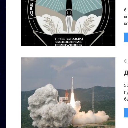
6
к
к
Д
3
п
бы