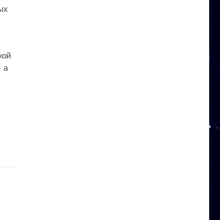
ых
кой
 а