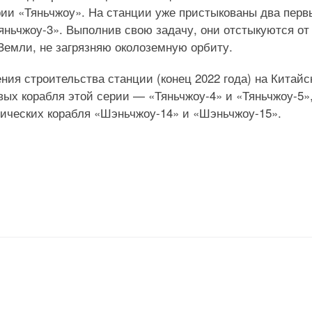
рии «Тяньчжоу». На станции уже пристыкованы два перв
яньчжоу-3». Выполнив свою задачу, они отстыкуются от
Земли, не загрязняю околоземную орбиту.
ния строительства станции (конец 2022 года) на Китайс
ых корабля этой серии — «Тяньчжоу-4» и «Тяньчжоу-5»,
ических корабля «Шэньчжоу-14» и «Шэньчжоу-15».