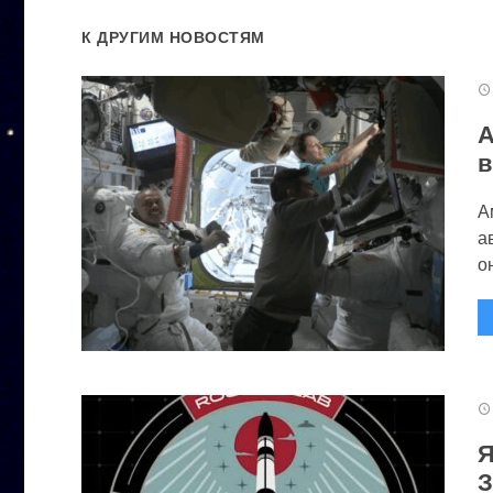
К ДРУГИМ НОВОСТЯМ
А
в
А
а
он
Я
З