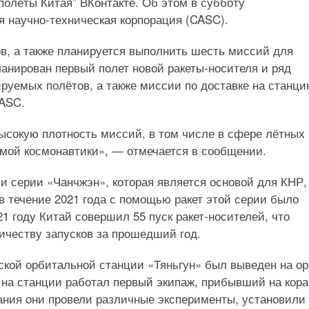
полёты Китая” ВКонтакте. Об этом в субботу
 научно-техническая корпорация (CASC).
в, а также планируется выполнить шесть миссий для
анирован первый полет новой ракеты-носителя и ряд
руемых полётов, а также миссии по доставке на станц
CASC.
ысокую плотность миссий, в том числе в сфере лётных
емой космонавтики», — отмечается в сообщении.
ли серии «Чанчжэн», которая является основой для КНР,
в течение 2021 года с помощью ракет этой серии было
21 году Китай совершил 55 пуск ракет-носителей, что
личеству запусков за прошедший год.
ской орбитальной станции «Тяньгун» был выведен на о
я на станции работал первый экипаж, прибывший на кор
ания они провели различные эксперименты, установили