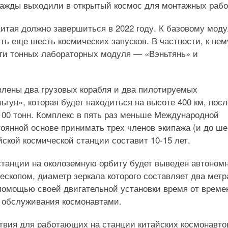
важды выходили в открытый космос для монтажных рабо
итая должно завершиться в 2022 году. К базовому мод
ть еще шесть космических запусков. В частности, к нем
-ти тонных лабораторных модуля — «Вэньтянь» и
влены два грузовых корабля и два пилотируемых
гун», которая будет находиться на высоте 400 км, посл
100 тонн. Комплекс в пять раз меньше Международной
тоянной основе принимать трех членов экипажа (и до ш
ской космической станции составит 10-15 лет.
 станции на околоземную орбиту будет выведен автоном
копом, диаметр зеркала которого составляет два метр
 помощью своей двигательной установки время от време
и обслуживания космонавтами.
твия для работающих на станции китайских космонавто