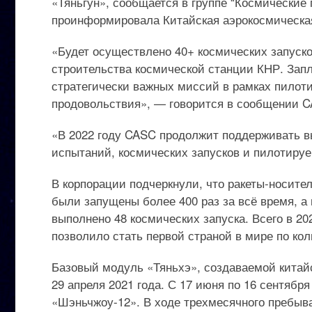
«Тяньгун», сообщается в группе “Космические 
проинформировала Китайская аэрокосмическая
«Будет осуществлено 40+ космических запуско
строительства космической станции КНР. Запл
стратегически важных миссий в рамках пилоти
продовольствия», — говорится в сообщении 
«В 2022 году CASC продолжит поддерживать в
испытаний, космических запусков и пилотиру
В корпорации подчеркнули, что ракеты-носите
были запущены более 400 раз за всё время, а 
выполнено 48 космических запуска. Всего в 20
позволило стать первой страной в мире по ко
Базовый модуль «Тяньхэ», создаваемой китай
29 апреля 2021 года. С 17 июня по 16 сентябр
«Шэньчжоу-12». В ходе трехмесячного пребыв