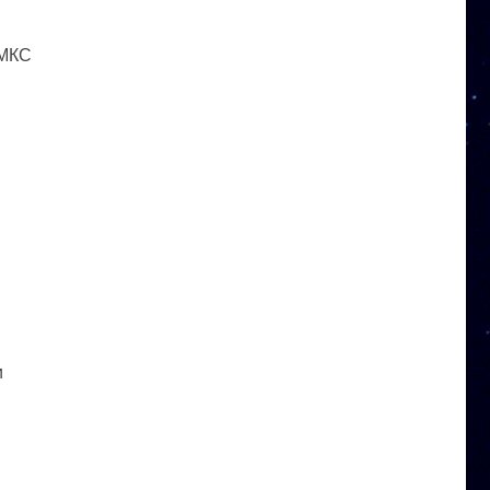
 МКС
и