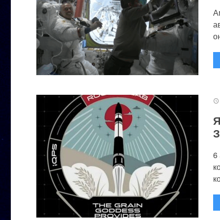
А
а
он
Я
З
6
к
к