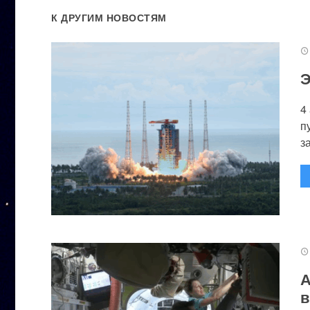
К ДРУГИМ НОВОСТЯМ
Э
4
п
за
А
в