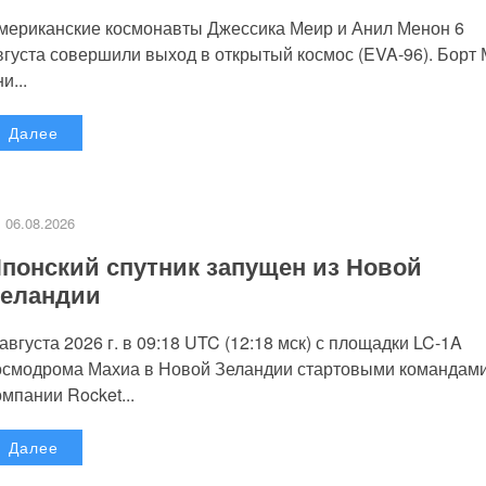
мериканские космонавты Джессика Меир и Анил Менон 6
вгуста совершили выход в открытый космос (EVA-96). Борт
и...
Далее
06.08.2026
понский спутник запущен из Новой
еландии
 августа 2026 г. в 09:18 UTC (12:18 мск) с площадки LC-1A
осмодрома Махиа в Новой Зеландии стартовыми командам
омпании Rocket...
Далее