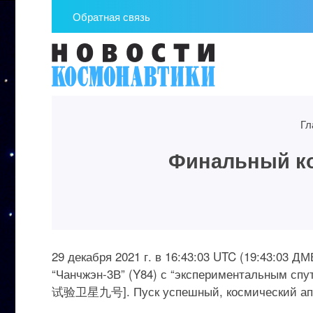
Обратная связь
Гл
Финальный ко
29 декабря 2021 г. в 16:43:03 UTC (19:43:03 
“Чанчжэн-3В” (Y84) с “экспериментальным с
试验卫星九号]. Пуск успешный, космический аппа