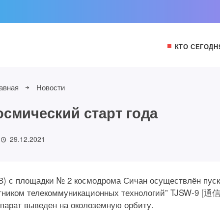
КТО СЕГОДН
авная
Новости
смический старт года
29.12.2021
ДМВ) с площадки № 2 космодрома Сичан осуществлён пус
путником телекоммуникационных технологий” TJSW-9 [
рат выведен на околоземную орбиту.