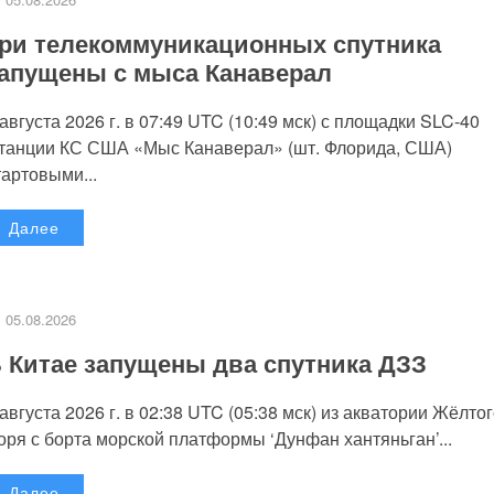
ри телекоммуникационных спутника
апущены с мыса Канаверал
 августа 2026 г. в 07:49 UTC (10:49 мск) с площадки SLC-40
танции КС США «Мыс Канаверал» (шт. Флорида, США)
тартовыми...
Далее
05.08.2026
 Китае запущены два спутника ДЗЗ
 августа 2026 г. в 02:38 UTC (05:38 мск) из акватории Жёлто
оря с борта морской платформы ‘Дунфан хантяньган’...
Далее