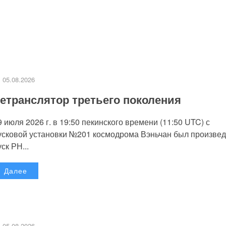
05.08.2026
етранслятор третьего поколения
9 июля 2026 г. в 19:50 пекинского времени (11:50 UTC) с
усковой установки №201 космодрома Вэньчан был произве
уск РН...
Далее
05.08.2026