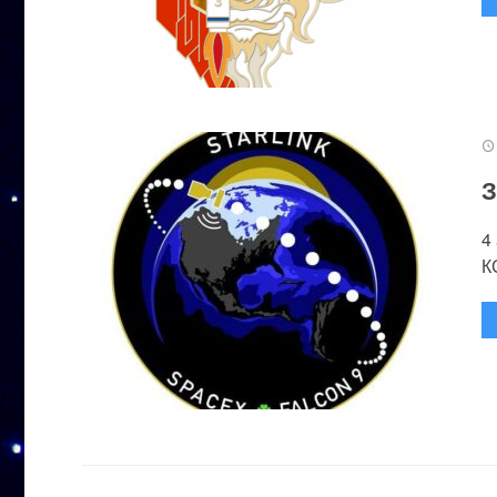
З
4
К