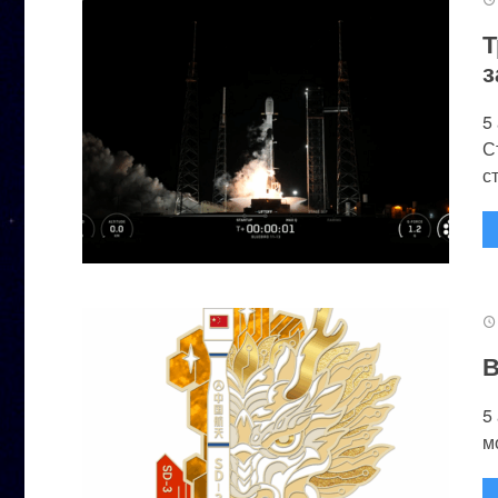
Т
з
5
С
с
В
5
м