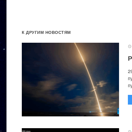
К ДРУГИМ НОВОСТЯМ
Р
2
п
п