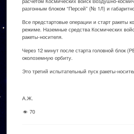
расчетом Космических войск Воздушно-космиче
разгонным блоком “Персей” (№ 1Л) и габаритн
Все предстартовые операции и старт ракеты к
режиме. Наземные средства Космических войс
ракеты-носителя.
Через 12 минут после старта головной блок (Р
околоземную орбиту.
Это третий испытательный пуск ракеты-носите
А.Ж.
70