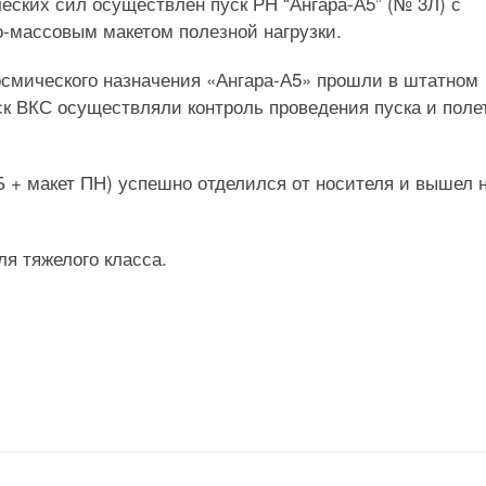
ских сил осуществлён пуск РН “Ангара-А5” (№ 3Л) с
о-массовым макетом полезной нагрузки.
осмического назначения «Ангара-А5» прошли в штатном
к ВКС осуществляли контроль проведения пуска и поле
Б + макет ПН) успешно отделился от носителя и вышел 
ля тяжелого класса.