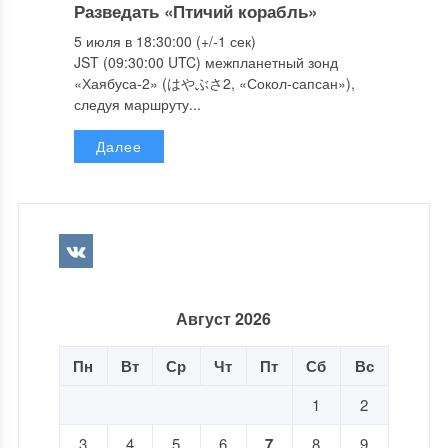
Разведать «Птичий корабль»
5 июля в 18:30:00 (+/-1 сек)
JST (09:30:00 UTC) межпланетный зонд
«Хаябуса-2» (はやぶさ2, «Сокол-сапсан»),
следуя маршруту...
Далее
Август 2026
Пн
Вт
Ср
Чт
Пт
Сб
Вс
1
2
3
4
5
6
7
8
9