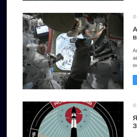
А
в
А
а
он
Я
З