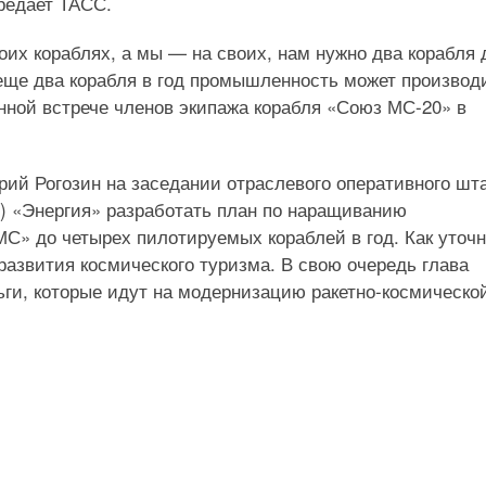
редает ТАСС.
оих кораблях, а мы — на своих, нам нужно два корабля 
еще два корабля в год промышленность может производ
нной встрече членов экипажа корабля «Союз МС-20» в
рий Рогозин на заседании отраслевого оперативного шт
К) «Энергия» разработать план по наращиванию
С» до четырех пилотируемых кораблей в год. Как уточ
развития космического туризма. В свою очередь глава
ьги, которые идут на модернизацию ракетно-космическо