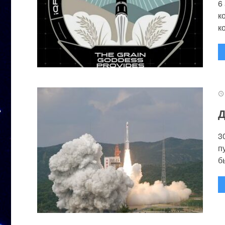
6
к
к
Д
3
п
бы