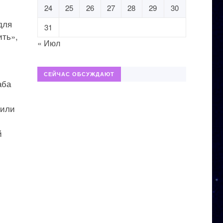
24
25
26
27
28
29
30
для
31
ить»,
« Июл
СЕЙЧАС ОБСУЖДАЮТ
аба
нили
й