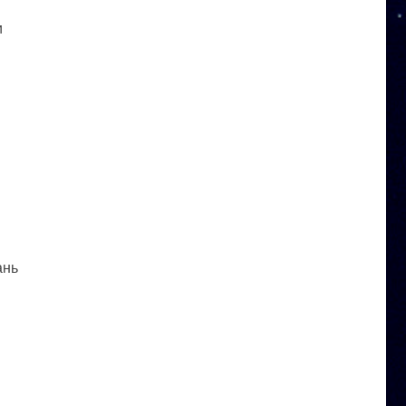
и
ань