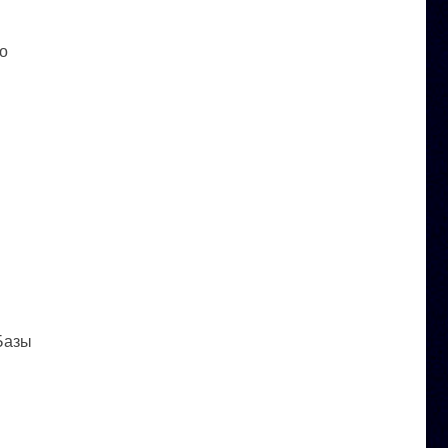
го
 Базы