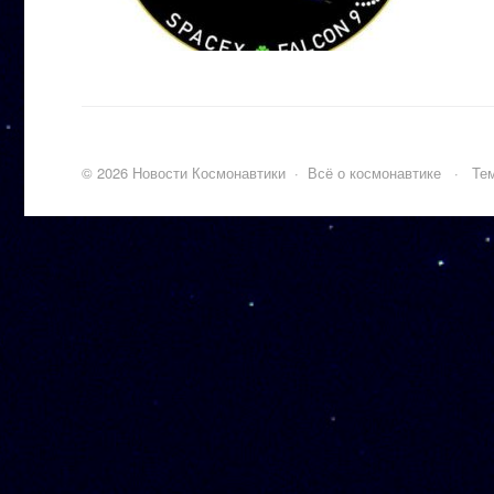
©
2026
Новости Космонавтики
·
Всё о космонавтике
·
Тем