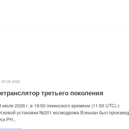
05.08.2026
етранслятор третьего поколения
9 июля 2026 г. в 19:50 пекинского времени (11:50 UTC) с
усковой установки №201 космодрома Вэньчан был произве
уск РН...