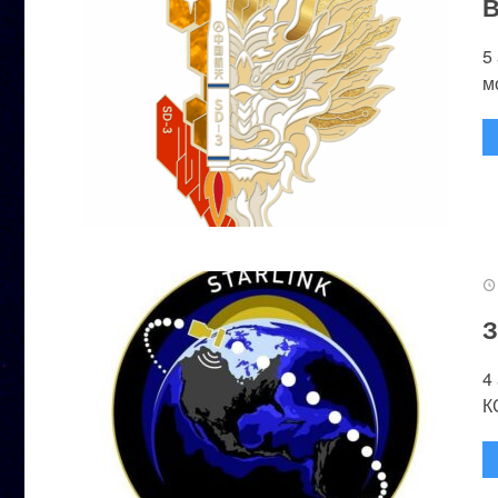
В
5
м
З
4
К