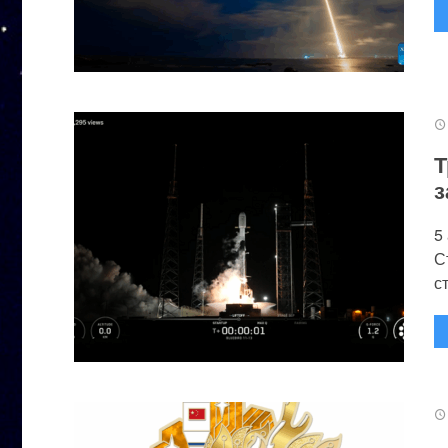
Т
з
5
С
с