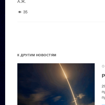
А.Ж.
35
К ДРУГИМ НОВОСТЯМ
Р
2
п
п