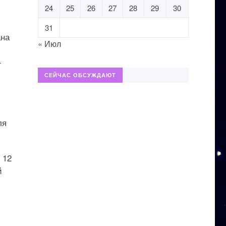
24
25
26
27
28
29
30
31
ана
« Июл
-
СЕЙЧАС ОБСУЖДАЮТ
ля
 12
й