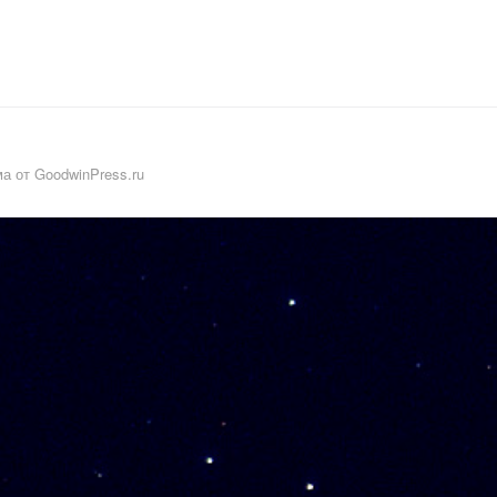
а от GoodwinPress.ru