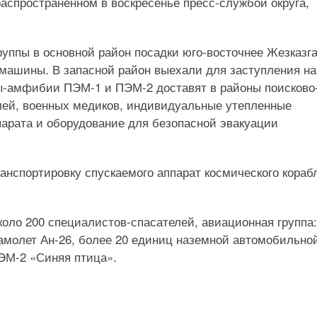
распространенном в воскресенье пресс-службой округа,
руппы в основной район посадки юго-восточнее Жезказг
машины. В запасной район выехали для заступления на
ы-амфибии ПЭМ-1 и ПЭМ-2 доставят в районы поисково
лей, военных медиков, индивидуальные утепленные
парата и оборудование для безопасной эвакуации
анспортировку спускаемого аппарат космического кораб
коло 200 специалистов-спасателей, авиационная группа:
самолет Ан-26, более 20 единиц наземной автомобильно
ЭМ-2 «Синяя птица».