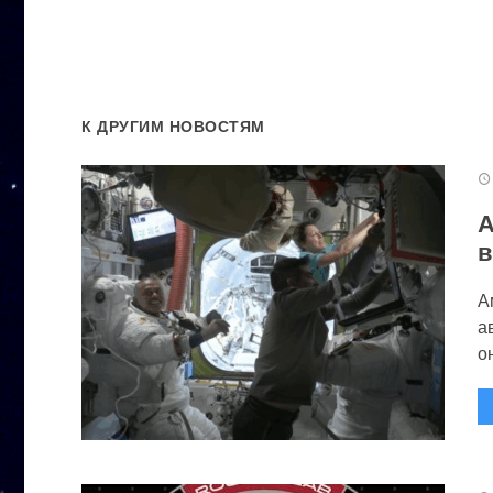
К ДРУГИМ НОВОСТЯМ
А
в
А
а
он