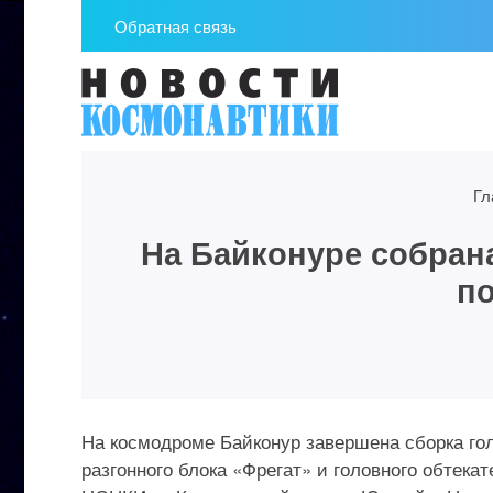
Обратная связь
Гл
На Байконуре собран
п
На космодроме Байконур завершена сборка го
разгонного блока «Фрегат» и головного обтек