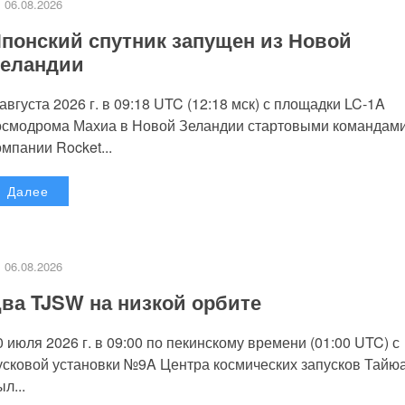
06.08.2026
понский спутник запущен из Новой
еландии
 августа 2026 г. в 09:18 UTC (12:18 мск) с площадки LC-1A
осмодрома Махиа в Новой Зеландии стартовыми командам
омпании Rocket...
Далее
06.08.2026
ва TJSW на низкой орбите
0 июля 2026 г. в 09:00 по пекинскому времени (01:00 UTC) с
усковой установки №9A Центра космических запусков Тайю
л...