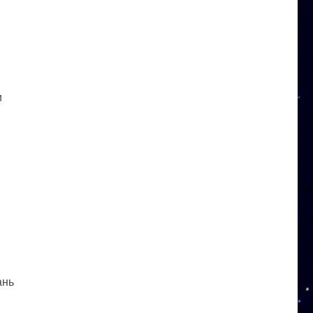
и
ань