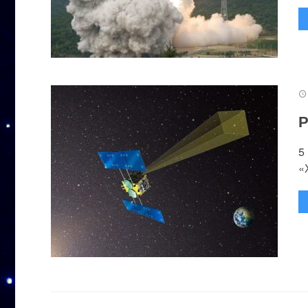
Р
5
«