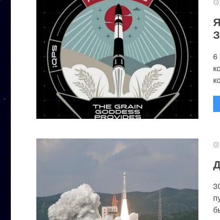
Я
З
6
к
к
Д
3
п
бы