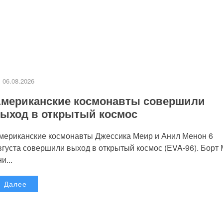
06.08.2026
мериканские космонавты совершили
ыход в открытый космос
мериканские космонавты Джессика Меир и Анил Менон 6
вгуста совершили выход в открытый космос (EVA-96). Борт
и...
Далее