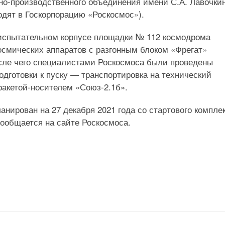
-производственного объединения имени С.А. Лавочки
одят в Госкорпорацию «Роскосмос»).
-испытательном корпусе площадки № 112 космодрома
космических аппаратов с разгонным блоком «Фрегат»
осле чего специалистами Роскосмоса были проведены
дготовки к пуску — транспортировка на технический
ракетой-носителем «Союз-2.1б».
анирован на 27 декабря 2021 года со стартового компле
ообщается на сайте Роскосмоса.