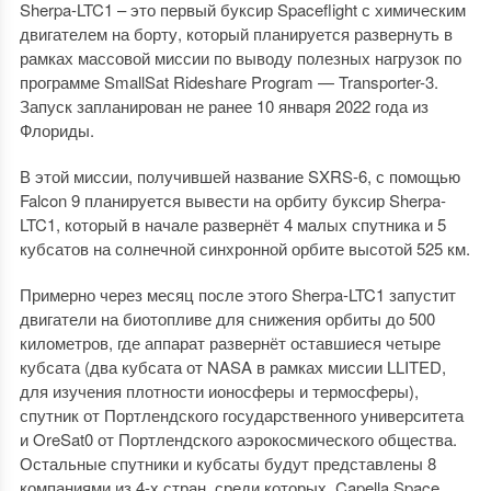
Sherpa-LTC1 – это первый буксир Spaceflight с химическим
двигателем на борту, который планируется развернуть в
рамках массовой миссии по выводу полезных нагрузок по
программе SmallSat Rideshare Program — Transporter-3.
Запуск запланирован не ранее 10 января 2022 года из
Флориды.
В этой миссии, получившей название SXRS-6, с помощью
Falcon 9 планируется вывести на орбиту буксир Sherpa-
LTC1, который в начале развернёт 4 малых спутника и 5
кубсатов на солнечной синхронной орбите высотой 525 км.
Примерно через месяц после этого Sherpa-LTC1 запустит
двигатели на биотопливе для снижения орбиты до 500
километров, где аппарат развернёт оставшиеся четыре
кубсата (два кубсата от NASA в рамках миссии LLITED,
для изучения плотности ионосферы и термосферы),
спутник от Портлендского государственного университета
и OreSat0 от Портлендского аэрокосмического общества.
Остальные спутники и кубсаты будут представлены 8
компаниями из 4-х стран, среди которых, Capella Space,