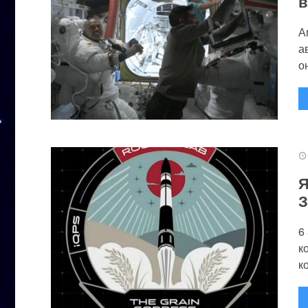
в
А
а
он
Я
З
6
к
к