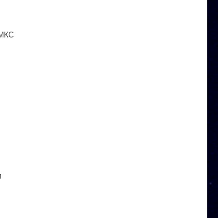
 МКС
и