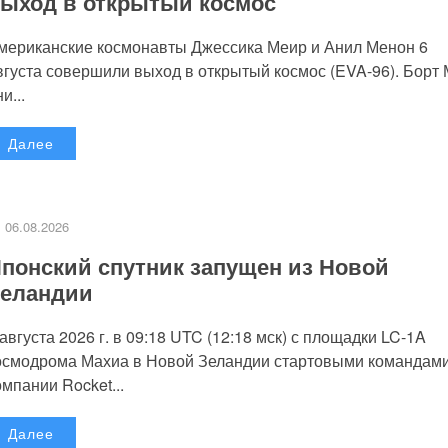
ыход в открытый космос
мериканские космонавты Джессика Меир и Анил Менон 6
вгуста совершили выход в открытый космос (EVA-96). Борт
и...
Далее
06.08.2026
понский спутник запущен из Новой
еландии
 августа 2026 г. в 09:18 UTC (12:18 мск) с площадки LC-1A
осмодрома Махиа в Новой Зеландии стартовыми командам
омпании Rocket...
Далее