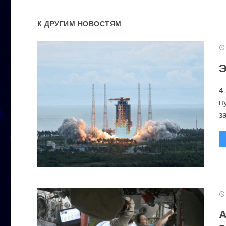
К ДРУГИМ НОВОСТЯМ
Э
4
п
за
А