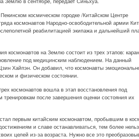
а Землю в сентябре, передает Синьхуа.
 Пекинском космическом городке /Китайском Центре
отряда космонавтов Народно-освободительной армии Кит
ослеполетной реабилитацией экипажа и дальнейший пл
ия космонавтов на Землю состоит из трех этапов: каран
ановление под медицинским наблюдением. На данный
 Цзин Хайпэн. Он добавил, что космонавты эмоциональн
еском и физическом состоянии.
трех космонавтов вошла в этап восстановления под
м тренировкам после завершения оценки состояния их
 стал первым китайским космонавтом, пробывшим в кос
достижениям и славе останавливаться, тем более нель
своих целей из-за возраста. Нужно все это преобразовы