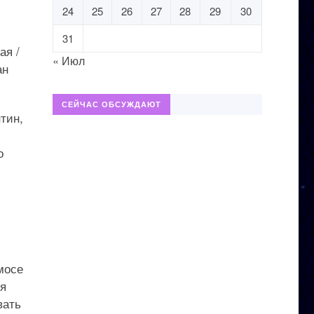
24
25
26
27
28
29
30
31
ая /
« Июл
ан
СЕЙЧАС ОБСУЖДАЮТ
тин,
о
мосе
зя
вать