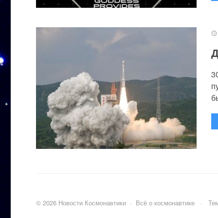
Д
3
п
бы
©
2026
Новости Космонавтики
·
Всё о космонавтике
·
Тем