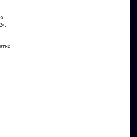
то
2».
атно