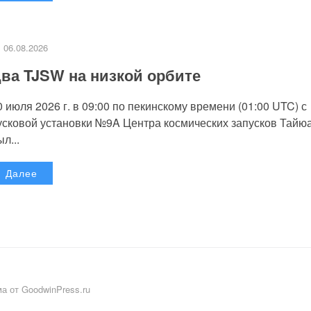
06.08.2026
ва TJSW на низкой орбите
0 июля 2026 г. в 09:00 по пекинскому времени (01:00 UTC) с
усковой установки №9A Центра космических запусков Тайю
л...
Далее
а от GoodwinPress.ru