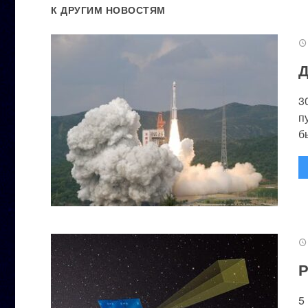
К ДРУГИМ НОВОСТЯМ
Д
3
п
бы
Р
5