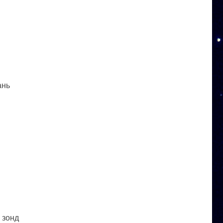
ань
 зонд