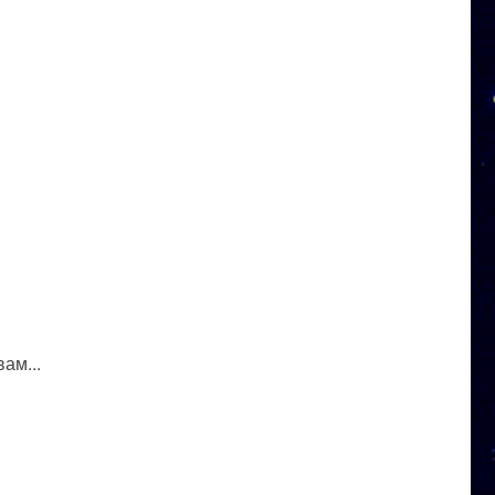
ам...