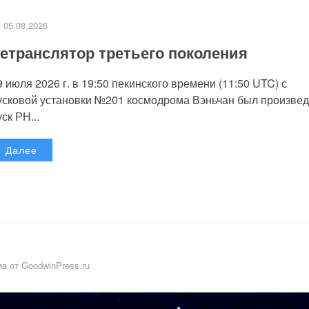
05.08.2026
етранслятор третьего поколения
9 июля 2026 г. в 19:50 пекинского времени (11:50 UTC) с
усковой установки №201 космодрома Вэньчан был произве
уск РН...
Далее
а от GoodwinPress.ru