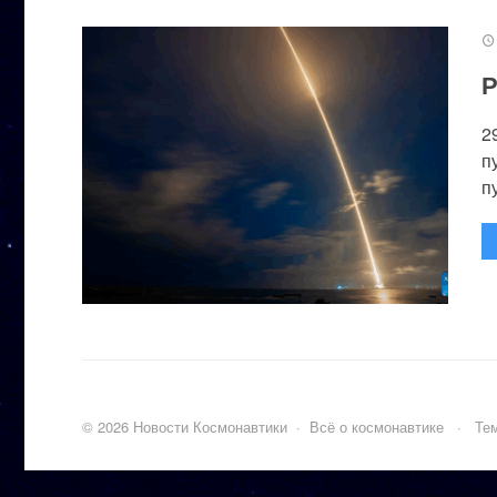
Р
2
п
п
©
2026
Новости Космонавтики
·
Всё о космонавтике
·
Тем