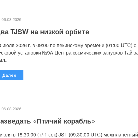
06.08.2026
ва TJSW на низкой орбите
0 июля 2026 г. в 09:00 по пекинскому времени (01:00 UTC) с
усковой установки №9A Центра космических запусков Тайю
л...
Далее
06.08.2026
азведать «Птичий корабль»
 июля в 18:30:00 (+/-1 сек) JST (09:30:00 UTC) межпланетный