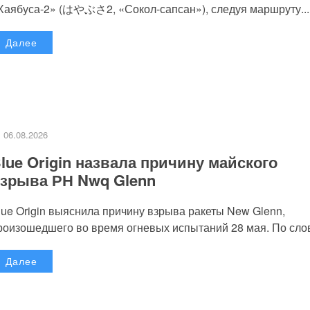
Хаябуса-2» (はやぶさ2, «Сокол-сапсан»), следуя маршруту...
Далее
06.08.2026
lue Origin назвала причину майского
зрыва РН Nwq Glenn
lue Origin выяснила причину взрыва ракеты New Glenn,
роизошедшего во время огневых испытаний 28 мая. По слов
Далее