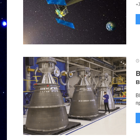
«
B
в
B
п