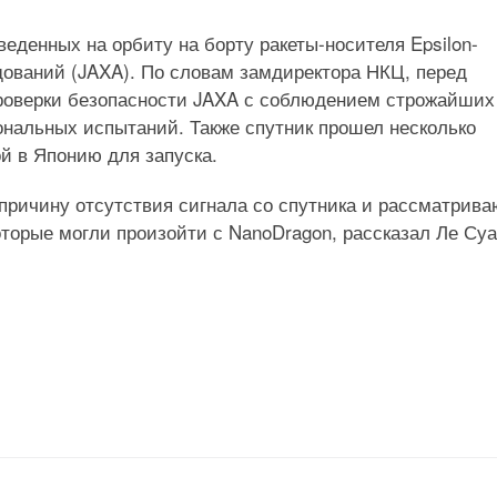
еденных на орбиту на борту ракеты-носителя Epsilon-
дований (JAXA). По словам замдиректора НКЦ, перед
проверки безопасности JAXA с соблюдением строжайших
ональных испытаний. Также спутник прошел несколько
ой в Японию для запуска.
ричину отсутствия сигнала со спутника и рассматрива
торые могли произойти с NanoDragon, рассказал Ле Су