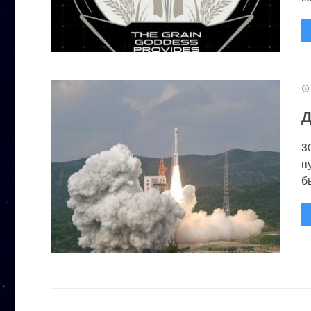
Д
3
п
бы