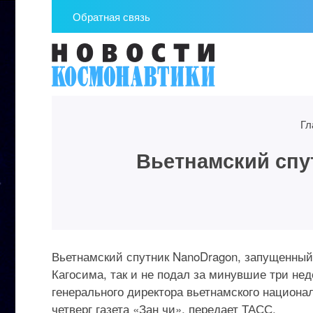
Обратная связь
Гл
Вьетнамский спут
Вьетнамский спутник NanoDragon, запущенный
Кагосима, так и не подал за минувшие три не
генерального директора вьетнамского национа
четверг газета «Зан чи», передает ТАСС.