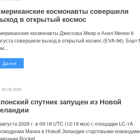
мериканские космонавты совершили
ыход в открытый космос
мериканские космонавты Джессика Меир и Анил Менон 6
вгуста совершили выход в открытый космос (EVA-96). Борт
и...
Далее
06.08.2026
понский спутник запущен из Новой
еландии
 августа 2026 г. в 09:18 UTC (12:18 мск) с площадки LC-1A
осмодрома Махиа в Новой Зеландии стартовыми командам
омпании Rocket...