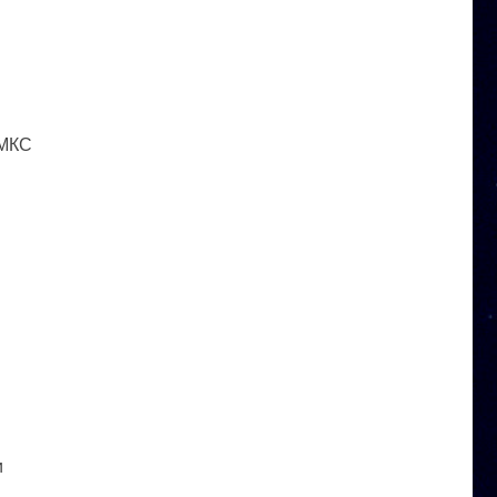
 МКС
и