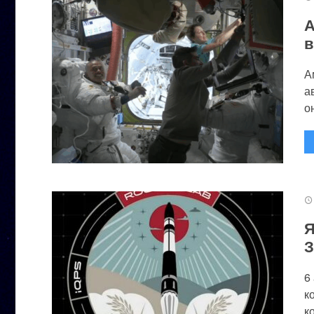
А
в
А
а
он
Я
З
6
к
к