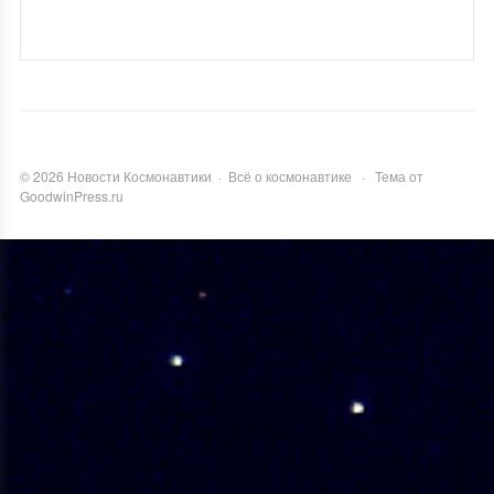
©
2026
Новости Космонавтики
·
Всё о космонавтике
·
Тема от
GoodwinPress.ru