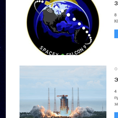
З
8
К
Э
4
п
за