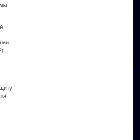
емы
ий
ании
Р)
ащиту
уры