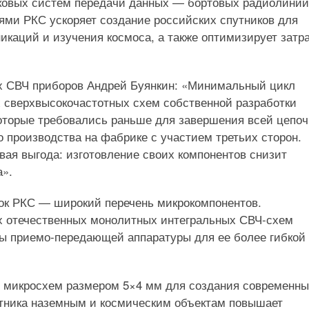
ковых систем передачи данных — бортовых радиолиний
ями РКС ускоряет создание российских спутников для
никаций и изучения космоса, а также оптимизирует затр
ых СВЧ приборов Андрей Буянкин: «Минимальный цикл
 сверхвысокочастотных схем собственной разработки
 которые требовались раньше для завершения всей цепо
о производства на фабрике с участием третьих сторон.
вая выгода: изготовление своих компонентов снизит
а».
ок РКС — широкий перечень микрокомпонентов.
х отечественных монолитных интегральных СВЧ-схем
иты приемо-передающей аппаратуры для ее более гибкой
, микросхем размером 5×4 мм для создания современн
тника наземным и космическим объектам повышает