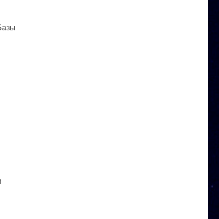
 Базы
и