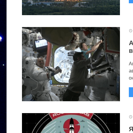
А
в
А
а
он
Я