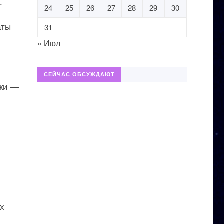
.
24
25
26
27
28
29
30
аты
31
« Июл
СЕЙЧАС ОБСУЖДАЮТ
чки —
ых