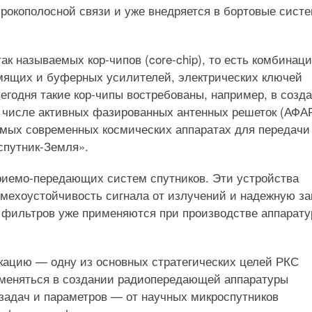
ирокополосной связи и уже внедряется в бортовые сист
к называемых кор-чипов (core-chip), то есть комбинац
мящих и буферных усилителей, электрических ключей
Сегодня такие кор-чипы востребованы, например, в созд
 числе активных фазированных антенных решеток (АФА
самых современных космических аппаратах для передачи
спутник-Земля».
риемо-передающих систем спутников. Эти устройства
мехоустойчивость сигнала от излучений и надежную з
 фильтров уже применяются при производстве аппарат
кацию — одну из основных стратегических целей РКС
рименяться в создании радиопередающей аппаратуры
 задач и параметров — от научных микроспутников