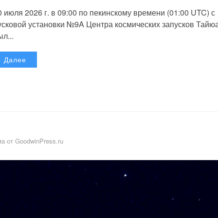
0 июля 2026 г. в 09:00 по пекинскому времени (01:00 UTC) с
усковой установки №9A Центра космических запусков Тайю
л...
Далее
а от GoodwinPress.ru