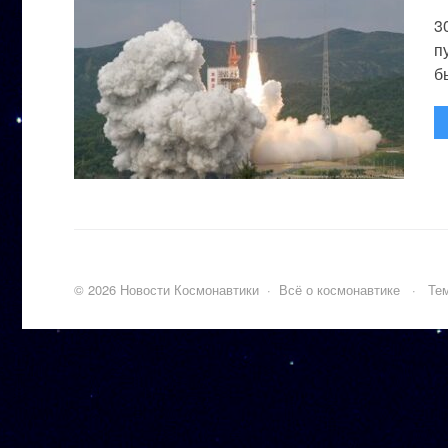
3
п
бы
©
2026
Новости Космонавтики
·
Всё о космонавтике
·
Тем