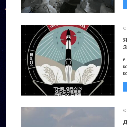
Я
З
6
к
к
Д