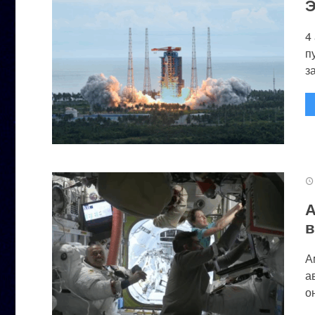
Э
4
п
за
А
в
А
а
он