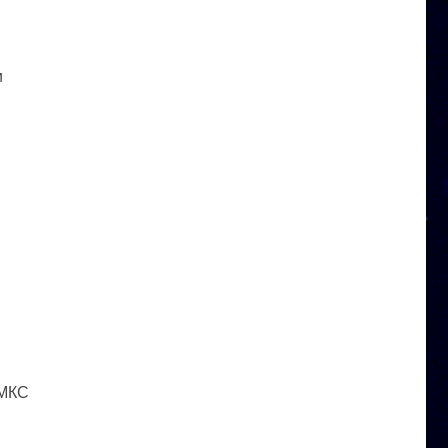
и
 МКС