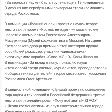
«За верность науке» была вручена еще в 13 номинациях.
В двух из них серебряными призерами стали космонавты
отряда Роскосмоса.
В номинации «Лучший онлайн-проект о науке» второе
место занял проект «Космос не ждет» — космические
новости с космонавтом Роскосмоса Александром
Мисуркиным (Музей космонавтики в Москве). На сцене
Кремлёвского дворца премии в этой категории вручал
российский режиссер, участник «киноэкипажа»
пилотируемого корабля «Союз МС-19» Клим Шипенко.
В номинации «За вклад в популяризацию науки
и технологий среди ученых, журналистов, преподавателей
и общественных деятелей» второе место занял космонавт
Роскосмоса Олег Артемьев.
В специальной номинации «Лучший проект по освещению
года науки и технологий в Российской Федерации» третье
место занял онлайн-проект «Хочу всё знать!» КГАОУ
«Школа космонавтики» из спутникостроительного города
Железногорска (Красноярский край).