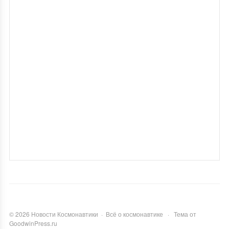
©
2026
Новости Космонавтики
·
Всё о космонавтике
·
Тема от
GoodwinPress.ru